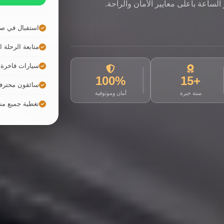
لساعة بأعلى معايير الأمان والراحة.
استقبال في صا
متابعة الرحلة ال
سيارات فاخرة ح
100%
+15
سائقون محترف
سنة خبرة
أمان وموثوقية
تغطية جميع م