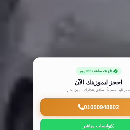
متاح 24 ساعة / 365 يوم
احجز ليموزينك الآن
عر ثابت مسبقاً · سائق ينتظرك · بدون أمتار
01000948802
واتساب مباشر