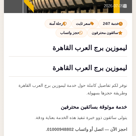
تصل بنا
2026-07-05
احجز الآن
خدمة 24/7
سعر ثابت
رحلة آمنة
سائقون محترفون
حجز واتساب
ليموزين برج العرب القاهرة
ليموزين برج العرب القاهرة
نوفر لكم تفاصيل كاملة حول خدمة ليموزين برج العرب القاهرة
وطريقة حجزها بسهولة.
خدمة موثوقة بسائقين محترفين
يتولى سائقون ذوو خبرة تنفيذ هذه الخدمة بعناية ودقة.
احجز الآن — اتصل أو واتساب 01000948802.