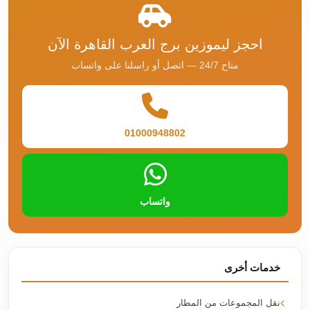
احجز ليموزين برج العرب القاهرة الآن
متاح 24/7 — اتصل أو راسلنا على واتساب
01000948802
واتساب
خدمات أخرى
نقل المجموعات من المطار