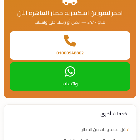
احجز ليموزين اسكندرية مطار القاهرة الآن
متاح 24/7 — اتصل أو راسلنا على واتساب
01000948802
واتساب
خدمات أخرى
نقل المجموعات من المطار