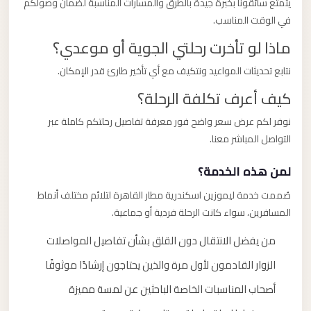
يتمتع سائقونا بخبرة جيدة بالطرق والمسارات المناسبة لضمان وصولكم
في الوقت المناسب.
ماذا لو تأخرت رحلتي الجوية أو موعدي؟
نتابع تحديثات المواعيد ونتكيف مع أي تأخير طارئ قدر الإمكان.
كيف أعرف تكلفة الرحلة؟
نوفر لكم عرض سعر واضح فور معرفة تفاصيل رحلتكم كاملة عبر
التواصل المباشر معنا.
لمن هذه الخدمة؟
صُممت خدمة ليموزين اسكندرية مطار القاهرة لتلائم مختلف أنماط
المسافرين، سواء كانت الرحلة فردية أو جماعية.
من يفضل الانتقال دون القلق بشأن تفاصيل المواصلات
الزوار القادمون لأول مرة والذين يحتاجون إرشادًا موثوقًا
أصحاب المناسبات الخاصة الباحثين عن لمسة مميزة