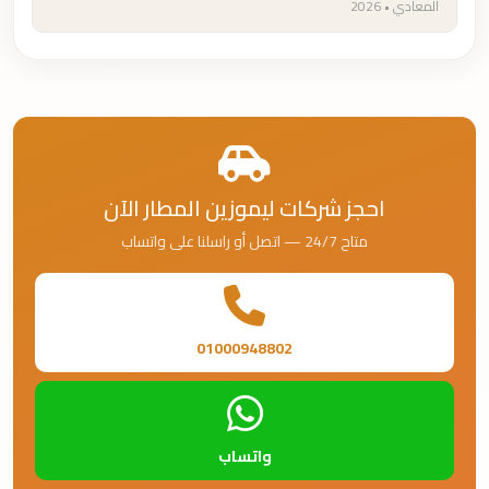
المعادي • 2026
احجز شركات ليموزين المطار الآن
متاح 24/7 — اتصل أو راسلنا على واتساب
01000948802
واتساب