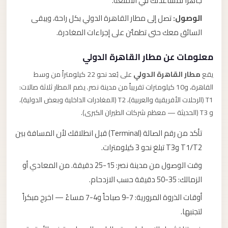
جاهزاً لمساعدتك في الأمتعة.
الوصول:
تصل إلى مطار القاهرة الدولي بكل راحة، ويبقى
السائق معك حتى تطمئن على إجراءات المغادرة.
معلومات عن مطار القاهرة الدولي
يقع
مطار القاهرة الدولي
على بُعد نحو 22 كيلومتراً من وسط
القاهرة، و10 كيلومترات تقريباً من مدينة نصر. يضم المطار ثلاثة صالات:
T1 (الرحلات الأفريقية والعربية)، T2 (المغادرات الداخلية وبعض الدولية)،
و T3 (الحديثة — معظم شركات الطيران الكبرى).
تأكد من رقم الصالة (Terminal) قبل انطلاقك لأن المسافة بين
T1/T2 وT3 تبلغ نحو 3 كيلومترات.
وقت الوصول من مدينة نصر: 15-25 دقيقة. من المعادي أو
الزمالك: 35-50 دقيقة حسب الازدحام.
أوقات الذروة المرورية: 7-9 صباحاً و4-7 مساءً — اخرج مبكراً
لتجنبها.