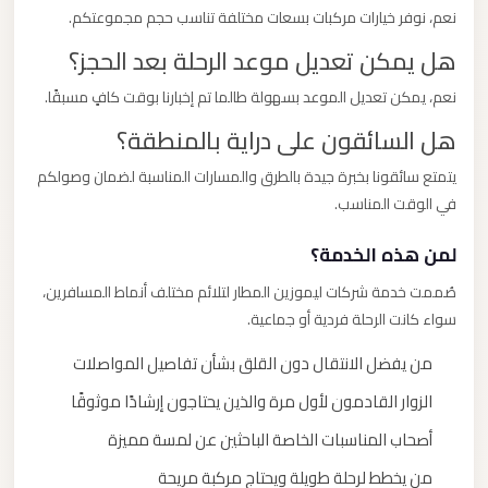
نعم، نوفر خيارات مركبات بسعات مختلفة تناسب حجم مجموعتكم.
هل يمكن تعديل موعد الرحلة بعد الحجز؟
نعم، يمكن تعديل الموعد بسهولة طالما تم إخبارنا بوقت كافٍ مسبقًا.
هل السائقون على دراية بالمنطقة؟
يتمتع سائقونا بخبرة جيدة بالطرق والمسارات المناسبة لضمان وصولكم
في الوقت المناسب.
لمن هذه الخدمة؟
صُممت خدمة شركات ليموزين المطار لتلائم مختلف أنماط المسافرين،
سواء كانت الرحلة فردية أو جماعية.
من يفضل الانتقال دون القلق بشأن تفاصيل المواصلات
الزوار القادمون لأول مرة والذين يحتاجون إرشادًا موثوقًا
أصحاب المناسبات الخاصة الباحثين عن لمسة مميزة
من يخطط لرحلة طويلة ويحتاج مركبة مريحة