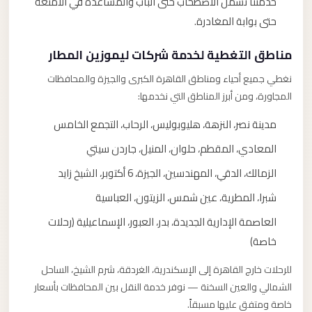
خدمتنا تشمل الاصطحاب حتى الباب والمساعدة في الأمتعة
حتى بوابة المغادرة.
مناطق التغطية لخدمة شركات ليموزين المطار
نغطي جميع أحياء ومناطق القاهرة الكبرى والجيزة والمحافظات
المجاورة، ومن أبرز المناطق التي نخدمها:
مدينة نصر، النزهة، هليوبوليس، الرحاب، التجمع الخامس
المعادي، المقطم، حلوان، المنيل، جاردن سيتي
الزمالك، الدقي، المهندسين، الجيزة، 6 أكتوبر، الشيخ زايد
شبرا، المطرية، عين شمس، الزيتون، العباسية
العاصمة الإدارية الجديدة، بدر، العبور، الإسماعيلية (رحلات
خاصة)
للرحلات خارج القاهرة إلى الإسكندرية، الغردقة، شرم الشيخ، الساحل
الشمالي والعين السخنة — نوفر خدمة النقل بين المحافظات بأسعار
خاصة ومتفق عليها مسبقاً.