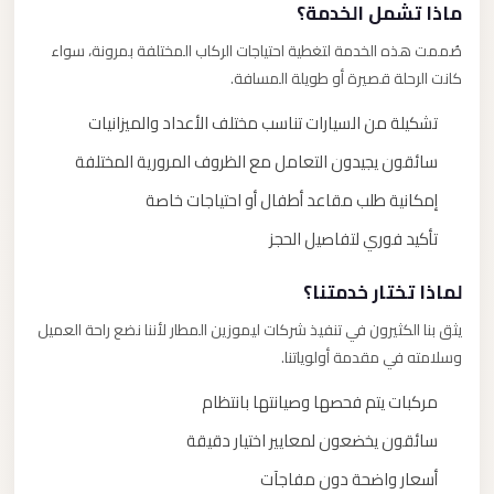
ماذا تشمل الخدمة؟
صُممت هذه الخدمة لتغطية احتياجات الركاب المختلفة بمرونة، سواء
كانت الرحلة قصيرة أو طويلة المسافة.
تشكيلة من السيارات تناسب مختلف الأعداد والميزانيات
سائقون يجيدون التعامل مع الظروف المرورية المختلفة
إمكانية طلب مقاعد أطفال أو احتياجات خاصة
تأكيد فوري لتفاصيل الحجز
لماذا تختار خدمتنا؟
يثق بنا الكثيرون في تنفيذ شركات ليموزين المطار لأننا نضع راحة العميل
وسلامته في مقدمة أولوياتنا.
مركبات يتم فحصها وصيانتها بانتظام
سائقون يخضعون لمعايير اختيار دقيقة
أسعار واضحة دون مفاجآت