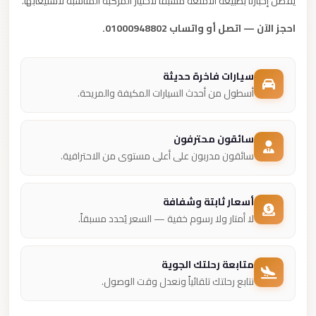
يُفضل إخبارنا بطبيعة الأمتعة مسبقًا لاختيار المركبة المناسبة لاستيعابها.
احجز الآن — اتصل أو واتساب 01000948802.
سيارات فاخرة حديثة
أسطول من أحدث السيارات المكيفة والمريحة.
سائقون محترفون
سائقون مدربون على أعلى مستوى من الاحترافية.
أسعار ثابتة وشفافة
لا أمتار ولا رسوم خفية — السعر يُحدد مسبقاً.
متابعة رحلتك الجوية
نتابع رحلتك تلقائياً ونعدل وقت الوصول.