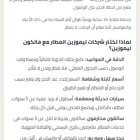
يتغير من لحظة الحجز حتى الوصول.
خدمتنا متاحة 24 ساعة يومياً طوال أيام السنة بما في ذلك الأعياد
والمواسم، لأننا نعلم أن الرحلات لا تنتظر.
لماذا تختار شركات ليموزين المطار مع فالكون
ليموزين؟
الدقة في المواعيد:
نتابع رحلتك الجوية تلقائياً ونضبط وقت
الوصول حسب الجدول الفعلي، فلا تنتظر ونحن لا نتأخر.
أسعار ثابتة وشفافة:
السعر يُحدد عند الحجز ولا يتغير بسبب
الازدحام أو الانتظار أو تغيير الطريق.
سيارات حديثة ومعقمة:
أسطول لا يزيد عمره عن 5 سنوات،
مكيّف بالكامل، ويخضع لفحص يومي قبل كل رحلة.
سائقون محترفون:
سائقون بتجربة لا تقل عن 3 سنوات في
خدمات المطار، ملتزمون بالزي الرسمي واللياقة المهنية.
حجز سهل وسريع:
احجز بالهاتف أو واتساب في أقل من