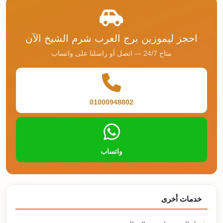
احجز ليموزين برج العرب شرم الشيخ الآن
متاح 24/7 — اتصل أو راسلنا على واتساب
01000948802
واتساب
خدمات أخرى