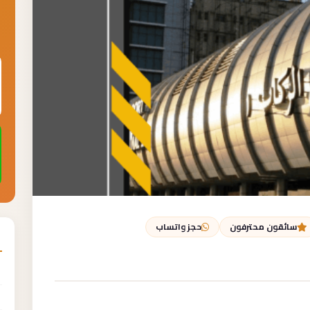
سائقون محترفون
حجز واتساب