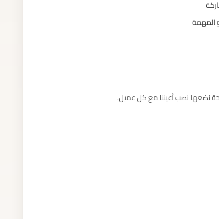
اركة
و المهمة
ضحة نضعها نصب أعيننا مع كل عميل.