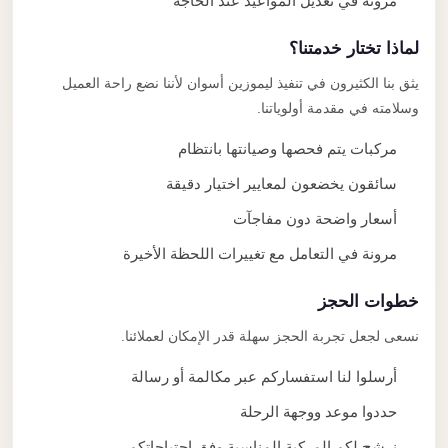
مرونة في تعديل المواعيد عند الحاجة
لماذا تختار خدمتنا؟
يثق بنا الكثيرون في تنفيذ ليموزين أسوان لأننا نضع راحة العميل
وسلامته في مقدمة أولوياتنا.
مركبات يتم فحصها وصيانتها بانتظام
سائقون يخضعون لمعايير اختيار دقيقة
أسعار واضحة دون مفاجآت
مرونة في التعامل مع تغييرات اللحظة الأخيرة
خطوات الحجز
نسعى لجعل تجربة الحجز سهلة قدر الإمكان لعملائنا.
أرسلوا لنا استفساركم عبر مكالمة أو رسالة
حددوا موعد ووجهة الرحلة
نرشح لكم المركبة المناسبة وفق احتياجاتكم