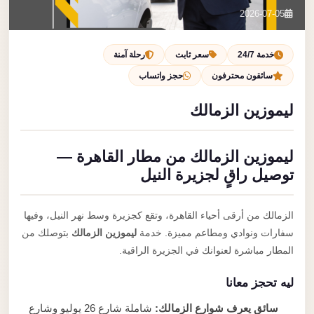
تصل بنا
2026-07-05
احجز الآن
خدمة 24/7
سعر ثابت
رحلة آمنة
سائقون محترفون
حجز واتساب
ليموزين الزمالك
ليموزين الزمالك من مطار القاهرة —
توصيل راقٍ لجزيرة النيل
الزمالك من أرقى أحياء القاهرة، وتقع كجزيرة وسط نهر النيل، وفيها
سفارات ونوادي ومطاعم مميزة. خدمة
ليموزين الزمالك
بتوصلك من
المطار مباشرة لعنوانك في الجزيرة الراقية.
ليه تحجز معانا
سائق يعرف شوارع الزمالك:
شاملة شارع 26 يوليو وشارع