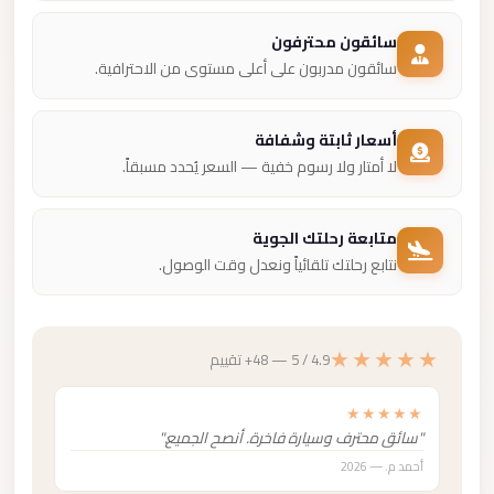
سائقون محترفون
سائقون مدربون على أعلى مستوى من الاحترافية.
أسعار ثابتة وشفافة
لا أمتار ولا رسوم خفية — السعر يُحدد مسبقاً.
متابعة رحلتك الجوية
نتابع رحلتك تلقائياً ونعدل وقت الوصول.
★★★★★
4.9 / 5 — 48+ تقييم
★★★★★
"سائق محترف وسيارة فاخرة. أنصح الجميع."
أحمد م. — 2026