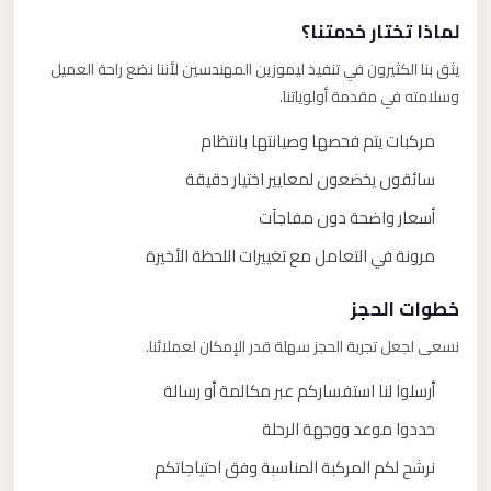
لماذا تختار خدمتنا؟
يثق بنا الكثيرون في تنفيذ ليموزين المهندسين لأننا نضع راحة العميل
وسلامته في مقدمة أولوياتنا.
مركبات يتم فحصها وصيانتها بانتظام
سائقون يخضعون لمعايير اختيار دقيقة
أسعار واضحة دون مفاجآت
مرونة في التعامل مع تغييرات اللحظة الأخيرة
خطوات الحجز
نسعى لجعل تجربة الحجز سهلة قدر الإمكان لعملائنا.
أرسلوا لنا استفساركم عبر مكالمة أو رسالة
حددوا موعد ووجهة الرحلة
نرشح لكم المركبة المناسبة وفق احتياجاتكم