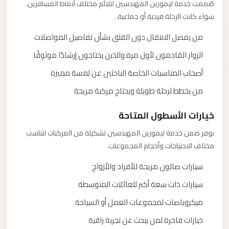
صُممت خدمة ليموزين المهندسين لتلائم مختلف أنماط المسافرين،
سواء كانت الرحلة فردية أو جماعية.
من يفضل الانتقال دون القلق بشأن تفاصيل المواصلات
الزوار القادمون لأول مرة والذين يحتاجون إرشادًا موثوقًا
أصحاب المناسبات الخاصة الباحثين عن لمسة مميزة
من يخطط لرحلة طويلة ويحتاج مركبة مريحة
خيارات الأسطول المتاحة
نوفر ضمن خدمة ليموزين المهندسين تشكيلة من المركبات لتناسب
مختلف الاحتياجات وأحجام المجموعات.
سيارات صالون مريحة للأفراد والأزواج
سيارات ذات سعة أكبر للعائلات المتوسطة
ميكروباصات لمجموعات العمل أو السياحة
خيارات فاخرة لمن يبحث عن تجربة راقية