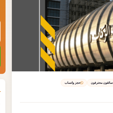
سائقون محترفون
حجز واتساب