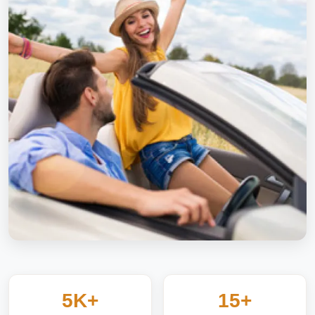
+5K
+15