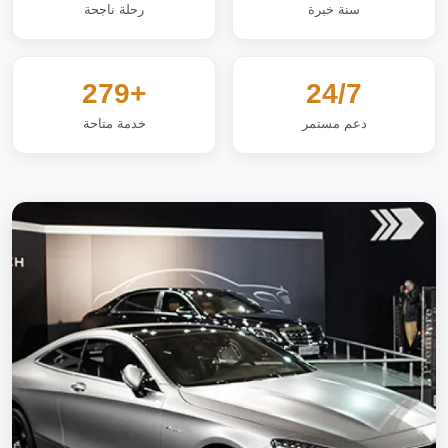
سنة خبرة
رحلة ناجحة
+279
24/7
دعم مستمر
خدمة متاحة