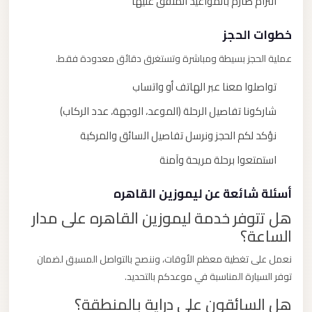
التزام صارم بالمواعيد المتفق عليها
خطوات الحجز
عملية الحجز بسيطة ومباشرة وتستغرق دقائق معدودة فقط.
تواصلوا معنا عبر الهاتف أو واتساب
شاركونا تفاصيل الرحلة (الموعد، الوجهة، عدد الركاب)
نؤكد لكم الحجز ونرسل تفاصيل السائق والمركبة
استمتعوا برحلة مريحة وآمنة
أسئلة شائعة عن ليموزين القاهره
هل تتوفر خدمة ليموزين القاهره على مدار
الساعة؟
نعمل على تغطية معظم الأوقات، وننصح بالتواصل المسبق لضمان
توفر السيارة المناسبة في موعدكم بالتحديد.
هل السائقون على دراية بالمنطقة؟