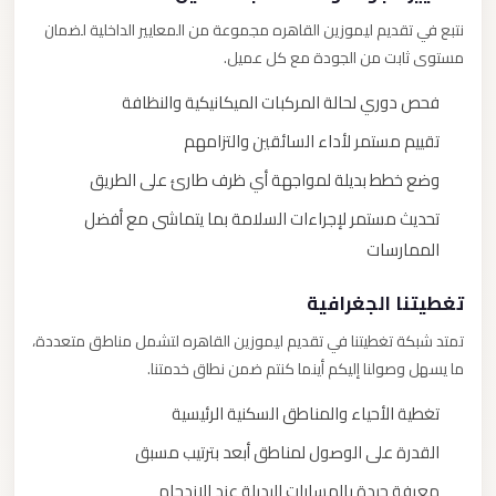
نتبع في تقديم ليموزين القاهره مجموعة من المعايير الداخلية لضمان
مستوى ثابت من الجودة مع كل عميل.
فحص دوري لحالة المركبات الميكانيكية والنظافة
تقييم مستمر لأداء السائقين والتزامهم
وضع خطط بديلة لمواجهة أي ظرف طارئ على الطريق
تحديث مستمر لإجراءات السلامة بما يتماشى مع أفضل
الممارسات
تغطيتنا الجغرافية
تمتد شبكة تغطيتنا في تقديم ليموزين القاهره لتشمل مناطق متعددة،
ما يسهل وصولنا إليكم أينما كنتم ضمن نطاق خدمتنا.
تغطية الأحياء والمناطق السكنية الرئيسية
القدرة على الوصول لمناطق أبعد بترتيب مسبق
معرفة جيدة بالمسارات البديلة عند الازدحام