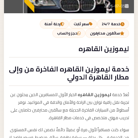
تصل بنا
2026-07-05
احجز الآن
خدمة 24/7
سعر ثابت
رحلة آمنة
سائقون محترفون
حجز واتساب
ليموزين القاهره
خدمة ليموزين القاهره الفاخرة من وإلى
مطار القاهرة الدولي
تُعدّ خدمة
ليموزين القاهره
الخيار الأول للمسافرين الذين يبحثون عن
تجربة نقل راقية توازن بين الراحة والأمان والدقة في المواعيد. نوفر
أسطولاً من السيارات الفاخرة الحديثة مع سائقين محترفين حاصلين على
تدريب مهني متخصص في خدمات مطار القاهرة.
سواء كنت مسافراً لأول مرة أو عميلاً دائماً، نضمن لك نفس المستوى
من الخدمة في كل رحلة — سيارة نظيفة، سائق منضبط، وسعر واضح لا