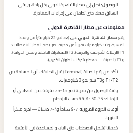
الوصول:
تصل إلى مطار القاهرة الدولي بكل راحة، ويبقى
السائق معك حتى تطمئن على إجراءات المغادرة.
معلومات عن مطار القاهرة الدولي
يقع
مطار القاهرة الدولي
على بُعد نحو 22 كيلومتراً من وسط
القاهرة، و10 كيلومترات تقريباً من مدينة نصر. يضم المطار ثلاثة صالات:
T1 (الرحلات الأفريقية والعربية)، T2 (المغادرات الداخلية وبعض الدولية)،
و T3 (الحديثة — معظم شركات الطيران الكبرى).
تأكد من رقم الصالة (Terminal) قبل انطلاقك لأن المسافة بين
T1/T2 وT3 تبلغ نحو 3 كيلومترات.
وقت الوصول من مدينة نصر: 15-25 دقيقة. من المعادي أو
الزمالك: 35-50 دقيقة حسب الازدحام.
أوقات الذروة المرورية: 7-9 صباحاً و4-7 مساءً — اخرج مبكراً
لتجنبها.
خدمتنا تشمل الاصطحاب حتى الباب والمساعدة في الأمتعة