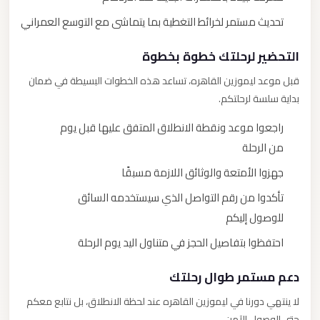
تحديث مستمر لخرائط التغطية بما يتماشى مع التوسع العمراني
التحضير لرحلتك خطوة بخطوة
قبل موعد ليموزين القاهره، تساعد هذه الخطوات البسيطة في ضمان
بداية سلسة لرحلتكم.
راجعوا موعد ونقطة الانطلاق المتفق عليها قبل يوم
من الرحلة
جهزوا الأمتعة والوثائق اللازمة مسبقًا
تأكدوا من رقم التواصل الذي سيستخدمه السائق
للوصول إليكم
احتفظوا بتفاصيل الحجز في متناول اليد يوم الرحلة
دعم مستمر طوال رحلتك
لا ينتهي دورنا في ليموزين القاهره عند لحظة الانطلاق، بل نتابع معكم
حتى الوصول الآمن.