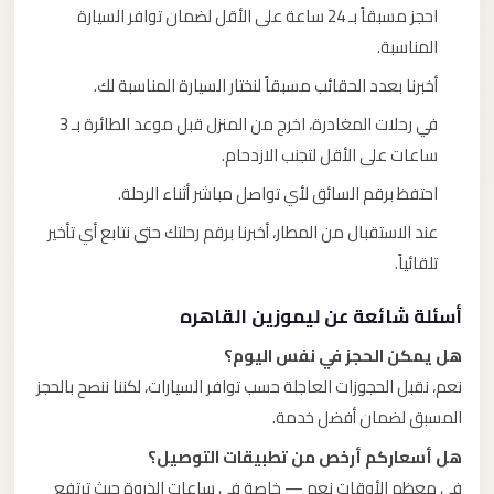
احجز مسبقاً بـ 24 ساعة على الأقل لضمان توافر السيارة
المناسبة.
أخبرنا بعدد الحقائب مسبقاً لنختار السيارة المناسبة لك.
في رحلات المغادرة، اخرج من المنزل قبل موعد الطائرة بـ 3
ساعات على الأقل لتجنب الازدحام.
احتفظ برقم السائق لأي تواصل مباشر أثناء الرحلة.
عند الاستقبال من المطار، أخبرنا برقم رحلتك حتى نتابع أي تأخير
تلقائياً.
أسئلة شائعة عن ليموزين القاهره
هل يمكن الحجز في نفس اليوم؟
نعم، نقبل الحجوزات العاجلة حسب توافر السيارات، لكننا ننصح بالحجز
المسبق لضمان أفضل خدمة.
هل أسعاركم أرخص من تطبيقات التوصيل؟
في معظم الأوقات نعم — خاصة في ساعات الذروة حيث ترتفع