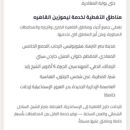
حتى بوابة المغادرة.
مناطق التغطية لخدمة ليموزين القاهره
نغطي جميع أحياء ومناطق القاهرة الكبرى والجيزة والمحافظات
المجاورة، ومن أبرز المناطق التي نخدمها:
مدينة نصر، النزهة، هليوبوليس، الرحاب، التجمع الخامس
المعادي، المقطم، حلوان، المنيل، جاردن سيتي
الزمالك، الدقي، المهندسين، الجيزة، 6 أكتوبر، الشيخ زايد
شبرا، المطرية، عين شمس، الزيتون، العباسية
العاصمة الإدارية الجديدة، بدر، العبور، الإسماعيلية (رحلات
خاصة)
للرحلات خارج القاهرة إلى الإسكندرية، الغردقة، شرم الشيخ، الساحل
الشمالي والعين السخنة — نوفر خدمة النقل بين المحافظات بأسعار
خاصة ومتفق عليها مسبقاً.