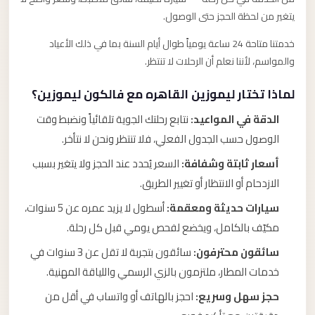
يتغير من لحظة الحجز حتى الوصول.
خدمتنا متاحة 24 ساعة يومياً طوال أيام السنة بما في ذلك الأعياد
والمواسم، لأننا نعلم أن الرحلات لا تنتظر.
لماذا تختار ليموزين القاهره مع فالكون ليموزين؟
الدقة في المواعيد:
نتابع رحلتك الجوية تلقائياً ونضبط وقت
الوصول حسب الجدول الفعلي، فلا تنتظر ونحن لا نتأخر.
أسعار ثابتة وشفافة:
السعر يُحدد عند الحجز ولا يتغير بسبب
الازدحام أو الانتظار أو تغيير الطريق.
سيارات حديثة ومعقمة:
أسطول لا يزيد عمره عن 5 سنوات،
مكيّف بالكامل، ويخضع لفحص يومي قبل كل رحلة.
سائقون محترفون:
سائقون بتجربة لا تقل عن 3 سنوات في
خدمات المطار، ملتزمون بالزي الرسمي واللياقة المهنية.
حجز سهل وسريع:
احجز بالهاتف أو واتساب في أقل من