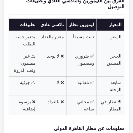
الفرق بين الليموزين والتاكسي العادي وتطبيقات
التوصيل
المعيار
ليموزين مطار
تاكسي عادي
تطبيقات
السعر
ثابت مسبقاً
متغير بالعداد
متغير حسب
الطلب
الحجز
✅ ضروري
❌ لا يوجد
⚠️ غير
المسبق
ومضمون
مضمون
وقت الذروة
متابعة
✅ تلقائية
❌ لا
⚠️ جزئية
الرحلة
الانتظار في
✅ مجاني
❌ بالعداد
❌ برسوم
المطار
ساعة
إضافية
معلومات عن مطار القاهرة الدولي