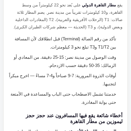
يقع
مطار القاهرة الدولي
على بُعد نحو 22 كيلومتراً من وسط
القاهرة، و10 كيلومترات تقريباً من مدينة نصر. يضم المطار ثلاثة
صالات: T1 (الرحلات الأفريقية والعربية)، T2 (المغادرات الداخلية
وبعض الدولية)، و T3 (الحديثة — معظم شركات الطيران الكبرى).
تأكد من رقم الصالة (Terminal) قبل انطلاقك لأن المسافة
بين T1/T2 وT3 تبلغ نحو 3 كيلومترات.
وقت الوصول من مدينة نصر: 15-25 دقيقة. من المعادي أو
الزمالك: 35-50 دقيقة حسب الازدحام.
أوقات الذروة المرورية: 7-9 صباحاً و4-7 مساءً — اخرج مبكراً
لتجنبها.
خدمتنا تشمل الاصطحاب حتى الباب والمساعدة في الأمتعة
حتى بوابة المغادرة.
أخطاء شائعة يقع فيها المسافرون عند حجز حجز
ليموزين من مطار القاهرة