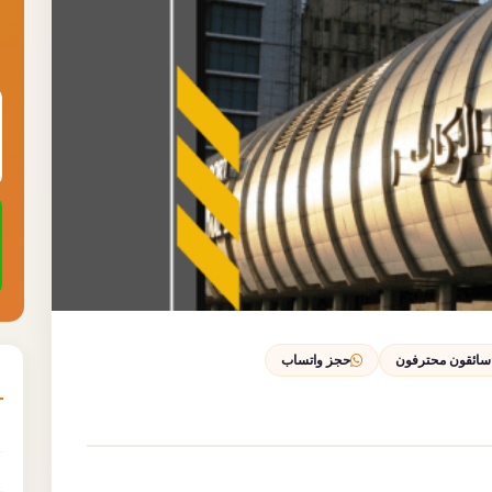
سائقون محترفون
حجز واتساب