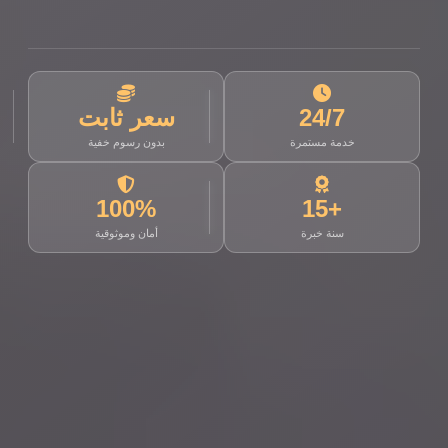
24/7
سعر ثابت
خدمة مستمرة
بدون رسوم خفية
100%
+15
سنة خبرة
أمان وموثوقية