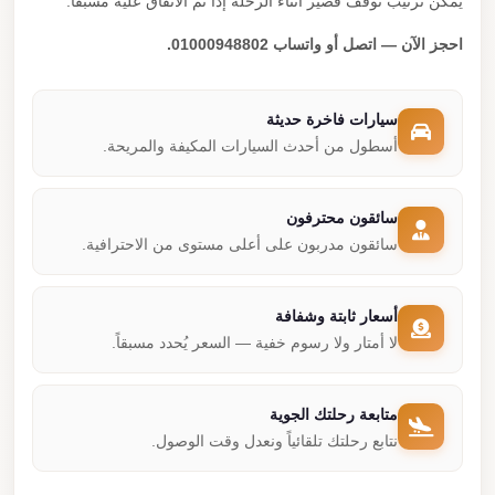
يمكن ترتيب توقف قصير أثناء الرحلة إذا تم الاتفاق عليه مسبقًا.
احجز الآن — اتصل أو واتساب 01000948802.
سيارات فاخرة حديثة
أسطول من أحدث السيارات المكيفة والمريحة.
سائقون محترفون
سائقون مدربون على أعلى مستوى من الاحترافية.
أسعار ثابتة وشفافة
لا أمتار ولا رسوم خفية — السعر يُحدد مسبقاً.
متابعة رحلتك الجوية
نتابع رحلتك تلقائياً ونعدل وقت الوصول.