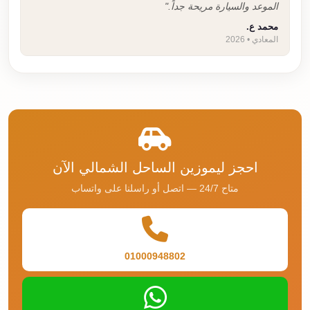
الموعد والسيارة مريحة جداً."
محمد ع.
المعادي • 2026
احجز ليموزين الساحل الشمالي الآن
متاح 24/7 — اتصل أو راسلنا على واتساب
01000948802