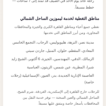
رحلة عائد يوم الأحد في الصيف قد تمتد إلى 7 ساعات —
خطط مسبقاً.
مناطق التغطية لخدمة ليموزين الساحل الشمالي
نغطي جميع أحياء ومناطق القاهرة الكبرى والجيزة والمحافظات
المجاورة، ومن أبرز المناطق التي نخدمها:
مدينة نصر، النزهة، هليوبوليس، الرحاب، التجمع الخامس
المعادي، المقطم، حلوان، المنيل، جاردن سيتي
الزمالك، الدقي، المهندسين، الجيزة، 6 أكتوبر، الشيخ زايد
شبرا، المطرية، عين شمس، الزيتون، العباسية
العاصمة الإدارية الجديدة، بدر، العبور، الإسماعيلية (رحلات
خاصة)
للرحلات خارج القاهرة إلى الإسكندرية، الغردقة، شرم الشيخ،
الساحل الشمالي والعين السخنة — نوفر خدمة النقل بين
المحافظات بأسعار خاصة ومتفق عليها مسبقاً.