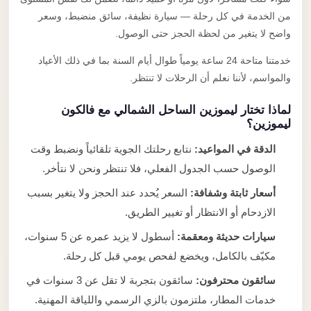
من الخدمة في كل رحلة — سيارة نظيفة، سائق منضبط، وسعر
واضح لا يتغير من لحظة الحجز حتى الوصول.
خدمتنا متاحة 24 ساعة يومياً طوال أيام السنة بما في ذلك الأعياد
والمواسم، لأننا نعلم أن الرحلات لا تنتظر.
لماذا تختار ليموزين الساحل الشمالي مع فالكون
ليموزين؟
الدقة في المواعيد:
نتابع رحلتك الجوية تلقائياً ونضبط وقت
الوصول حسب الجدول الفعلي، فلا تنتظر ونحن لا نتأخر.
أسعار ثابتة وشفافة:
السعر يُحدد عند الحجز ولا يتغير بسبب
الازدحام أو الانتظار أو تغيير الطريق.
سيارات حديثة ومعقمة:
أسطول لا يزيد عمره عن 5 سنوات،
مكيّف بالكامل، ويخضع لفحص يومي قبل كل رحلة.
سائقون محترفون:
سائقون بتجربة لا تقل عن 3 سنوات في
خدمات المطار، ملتزمون بالزي الرسمي واللياقة المهنية.