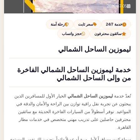
تصل بنا
2026-07-05
احجز الآن
خدمة 24/7
سعر ثابت
رحلة آمنة
سائقون محترفون
حجز واتساب
ليموزين الساحل الشمالي
خدمة ليموزين الساحل الشمالي الفاخرة
من وإلى الساحل الشمالي
تُعدّ خدمة
ليموزين الساحل الشمالي
الخيار الأول للمسافرين الذين
يبحثون عن تجربة نقل راقية توازن بين الراحة والأمان والدقة في
المواعيد. نوفر أسطولاً من السيارات الفاخرة الحديثة مع سائقين
محترفين حاصلين على تدريب مهني متخصص في خدمات مطار
القاهرة.
سواء كنت مسافراً لأول مرة أو عميلاً دائماً، نضمن لك نفس المستوى