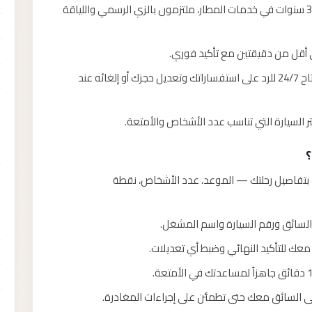
سائقون بتجربة لا تقل عن 3 سنوات في خدمات المطار، ملتزمون بالزي الرسمي واللياقة
 أقل من دقيقتين مع تأكيد فوري.
فريق خدمة العملاء متاح 24/7 للرد على استفساراتك وتعديل حجزك أو إلغائه عند
؟
ب بتفاصيل رحلتك — الموعد، عدد الأشخاص، نقطة
السائق ورقم السيارة واسم المشغل.
عك للتأكيد النهائي وضبط أي تعديلات.
قى السائق معك حتى تطمئن على إجراءات المغادرة.