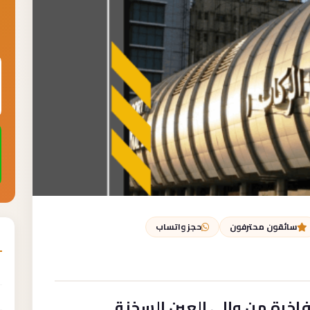
سائقون محترفون
حجز واتساب
فاخرة من وإلى العين السخنة