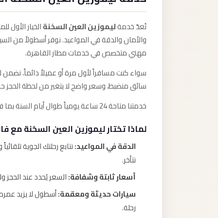
تُعدّ خدمة
ليموزين العين السخنة
الخيار الأول لل
والأمان والدقة في المواعيد. نوفر أسطولاً من السي
مهني متخصص في خدمات مطار القاهرة.
سواء كنت مسافراً لأول مرة أو عميلاً دائماً، نض
سائق منضبط، وسعر واضح لا يتغير من لحظة الحجز ح
خدمتنا متاحة 24 ساعة يومياً طوال أيام السنة بما في ذلك الأعياد والمواسم، لأننا نعلم أن الرحلات لا تنتظر.
لماذا تختار ليموزين العين السخنة مع فا
الدقة في المواعيد:
نتابع رحلتك الجوية تلقائي
نتأخر.
أسعار ثابتة وشفافة:
السعر يُحدد عند الحجز ولا 
سيارات حديثة ومعقمة:
رحلة.