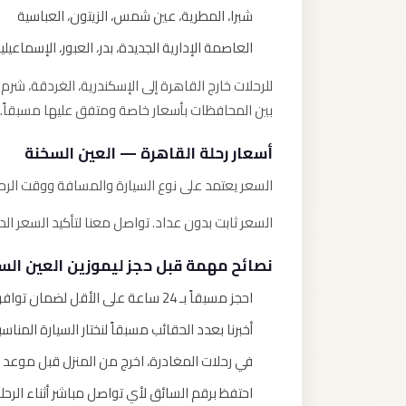
شبرا، المطرية، عين شمس، الزيتون، العباسية
العاصمة الإدارية الجديدة، بدر، العبور، الإسماعيل
للرحلات خارج القاهرة إلى الإسكندرية، الغردقة، شر
بين المحافظات بأسعار خاصة ومتفق عليها مسبقاً.
أسعار رحلة القاهرة — العين السخنة
السعر يعتمد على نوع السيارة والمسافة ووقت الر
السعر ثابت بدون عداد. تواصل معنا لتأكيد السعر 
نصائح مهمة قبل حجز ليموزين العين الس
احجز مسبقاً بـ 24 ساعة على الأقل لضمان توافر السيارة المناسبة.
أخبرنا بعدد الحقائب مسبقاً لنختار السيارة المناسب
في رحلات المغادرة، اخرج من المنزل قبل موعد الطائرة بـ 3 ساعات على الأقل ل
احتفظ برقم السائق لأي تواصل مباشر أثناء الرحلة