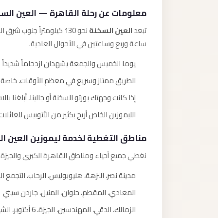
معلومات عن رحلة القاهرة — العين الس
تبعد
العين السخنة
نحو 130 كيلومتراً جنوب 
ساعة وربع وساعتين في الأحوال العادية.
يوما الخميس والجمعة يشهدان ازدحاماً شديداً 
الطريق ممتاز وسريع في معظم الأوقات، خاصة خا
إذا كانت وجهتك بورتو السخنة أو جالينا، أبلغنا با
الليموزين الخاص أريح بكثير من الأتوبيس للعائلا
مناطق التغطية لخدمة ليموزين العين ا
نغطي جميع أحياء ومناطق القاهرة الكبرى والجيزة و
مدينة نصر، النزهة، هليوبوليس، الرحاب، التجمع 
المعادي، المقطم، حلوان، المنيل، جاردن سيتي
الزمالك، الدقي، المهندسين، الجيزة، 6 أكتوبر، الشيخ زايد