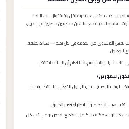
مسافرين الذين يبحثون عن تجربة نقل راقية توازن بين الراحة
ارات الفاخرة الحديثة مع سائقين محترفين حاصلين على تدريب
من لك نفس المستوى من الخدمة في كل رحلة — سيارة نظيفة،
تى الوصول.
لكون ليموزين؟
اً ونضبط وقت الوصول حسب الجدول الفعلي، فلا تنتظر ونحن لا
يتغير بسبب الازدحام أو الانتظار أو تغيير الطريق.
أسطول لا يزيد عمره عن 5 سنوات، مكيّف بالكامل، ويخضع لفحص يومي قبل كل