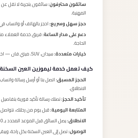
سائقون محترفون:
المهنية.
حجز سهل وسريع:
احجز بالهاتف أو واتساب في
دعم على مدار الساعة:
الحاجة.
خيارات متعددة:
سيدان، SUV، ميني فان — اختر السيارة التي تناسب عدد الأشخاص والأمتعة.
كيف تعمل خدمة ليموزين العين السخنة
الحجز المسبق:
اتصل بنا أو أرسل رسالة واتسا
الانطلاق.
تأكيد الحجز:
تصلك رسالة تأكيد فورية بتفاصيل 
المتابعة اليومية:
قبل يوم من رحلتك، نتواصل م
الانطلاق:
يصل السائق قبل الموعد المحدد بـ 10 دقائق جاهزاً لمساعدتك في الأمتعة.
الوصول:
تصل إلى العين السخنة بكل راحة، ويب