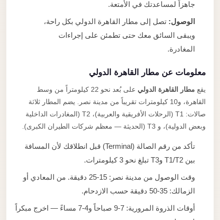
جاهزاً لمساعدتك في الأمتعة.
الوصول:
تصل إلى مطار القاهرة الدولي بكل راحة،
ويبقى السائق معك حتى تطمئن على إجراءات
المغادرة.
معلومات عن مطار القاهرة الدولي
يقع
مطار القاهرة الدولي
على بُعد نحو 22 كيلومتراً من وسط
القاهرة، و10 كيلومترات تقريباً من مدينة نصر. يضم المطار ثلاثة
صالات: T1 (الرحلات الأفريقية والعربية)، T2 (المغادرات الداخلية
وبعض الدولية)، و T3 (الحديثة — معظم شركات الطيران الكبرى).
تأكد من رقم الصالة (Terminal) قبل انطلاقك لأن المسافة
بين T1/T2 وT3 تبلغ نحو 3 كيلومترات.
وقت الوصول من مدينة نصر: 15-25 دقيقة. من المعادي أو
الزمالك: 35-50 دقيقة حسب الازدحام.
أوقات الذروة المرورية: 7-9 صباحاً و4-7 مساءً — اخرج مبكراً