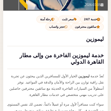
تصل بنا
2026-07-05
احجز الآن
خدمة 24/7
سعر ثابت
رحلة آمنة
سائقون محترفون
حجز واتساب
ليموزين
خدمة ليموزين الفاخرة من وإلى مطار
القاهرة الدولي
تُعدّ خدمة
ليموزين
الخيار الأول للمسافرين الذين يبحثون عن تجربة
نقل راقية توازن بين الراحة والأمان والدقة في المواعيد. نوفر
أسطولاً من السيارات الفاخرة الحديثة مع سائقين محترفين حاصلين
على تدريب مهني متخصص في خدمات مطار القاهرة.
سواء كنت مسافراً لأول مرة أو عميلاً دائماً، نضمن لك نفس المستوى
من الخدمة في كل رحلة — سيارة نظيفة، سائق منضبط، وسعر