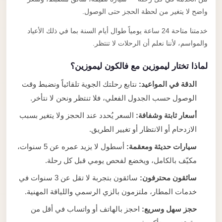
واضح لا يتغير من لحظة الحجز حتى الوصول.
خدمتنا متاحة 24 ساعة يومياً طوال أيام السنة بما في ذلك الأعياد
والمواسم، لأننا نعلم أن الرحلات لا تنتظر.
لماذا تختار ليموزين مع فالكون ليموزين؟
الدقة في المواعيد:
نتابع رحلتك الجوية تلقائياً ونضبط وقت
الوصول حسب الجدول الفعلي، فلا تنتظر ونحن لا نتأخر.
أسعار ثابتة وشفافة:
السعر يُحدد عند الحجز ولا يتغير بسبب
الازدحام أو الانتظار أو تغيير الطريق.
سيارات حديثة ومعقمة:
أسطول لا يزيد عمره عن 5 سنوات،
مكيّف بالكامل، ويخضع لفحص يومي قبل كل رحلة.
سائقون محترفون:
سائقون بتجربة لا تقل عن 3 سنوات في
خدمات المطار، ملتزمون بالزي الرسمي واللياقة المهنية.
حجز سهل وسريع:
احجز بالهاتف أو واتساب في أقل من