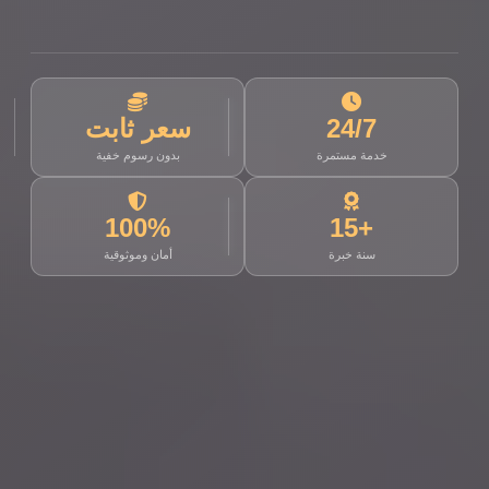
24/7
سعر ثابت
خدمة مستمرة
بدون رسوم خفية
100%
+15
سنة خبرة
أمان وموثوقية