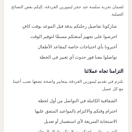
لضمان تجربة سلسة عند حجز ليموزين الغردقة، إليكم بعض النصائح
العملية.
شاركونا تفاصيل رحلتكم بدقة قبل الموعد بوقت كافٍ
احرصوا على تجهيز أمتعتكم مسبقًا لتوفير الوقت
أخبرونا بأي احتياجات خاصة كمقاعد الأطفال
تواصلوا معنا فور حدوث أي تغيير في الخطة
التزامنا تجاه عملائنا
نلتزم في تقديم ليموزين الغردقة بمعايير واضحة نضعها نصب أعيننا
مع كل عميل.
الشفافية الكاملة في التواصل من أول لحظة
احترام وقتكم والالتزام بالمواعيد المتفق عليها
الاستجابة السريعة لأي استفسار أو تعديل
الحرص على راحتكم وسلامتكم طوال الرحلة