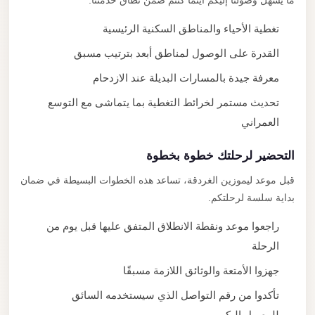
ما يسهل وصولنا إليكم أينما كنتم ضمن نطاق خدمتنا.
تغطية الأحياء والمناطق السكنية الرئيسية
القدرة على الوصول لمناطق أبعد بترتيب مسبق
معرفة جيدة بالمسارات البديلة عند الازدحام
تحديث مستمر لخرائط التغطية بما يتماشى مع التوسع
العمراني
التحضير لرحلتك خطوة بخطوة
قبل موعد ليموزين الغردقة، تساعد هذه الخطوات البسيطة في ضمان
بداية سلسة لرحلتكم.
راجعوا موعد ونقطة الانطلاق المتفق عليها قبل يوم من
الرحلة
جهزوا الأمتعة والوثائق اللازمة مسبقًا
تأكدوا من رقم التواصل الذي سيستخدمه السائق
للوصول إليكم