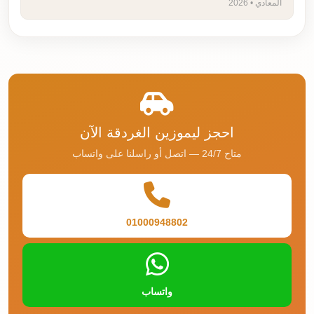
المعادي • 2026
احجز ليموزين الغردقة الآن
متاح 24/7 — اتصل أو راسلنا على واتساب
01000948802
واتساب