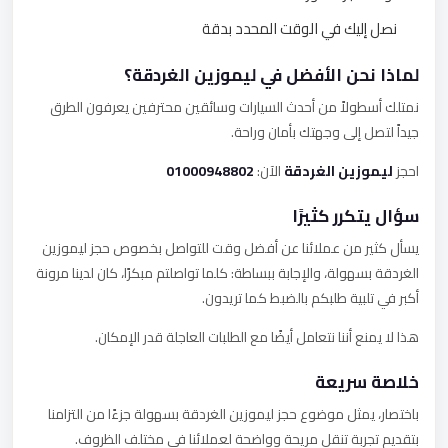
نصل إليك في الوقت المحدد بدقة
لماذا نحن الأفضل في ليموزين الغردقة؟
نمتلك أسطولاً من أحدث السيارات وسائقين محترفين يعرفون الطرق
جيداً لتصل إلى وجهتك بأمان وراحة.
احجز
ليموزين الغردقة
الآن:
01000948802
سؤال يتكرر كثيرًا
يسأل كثير من عملائنا عن أفضل وقت للتواصل بخصوص حجز ليموزين
الغردقة بسهولة، والإجابة ببساطة: كلما تواصلتم مبكرًا، كان لدينا مرونة
أكبر في تلبية طلبكم بالضبط كما تريدون.
هذا لا يمنع أننا نتعامل أيضًا مع الطلبات العاجلة قدر الإمكان.
خلاصة سريعة
باختصار، يمثل موضوع حجز ليموزين الغردقة بسهولة جزءًا من التزامنا
بتقديم تجربة تنقل مريحة وواضحة لعملائنا في مختلف الظروف.