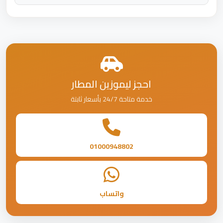
احجز ليموزين المطار
خدمة متاحة 24/7 بأسعار ثابتة
01000948802
واتساب