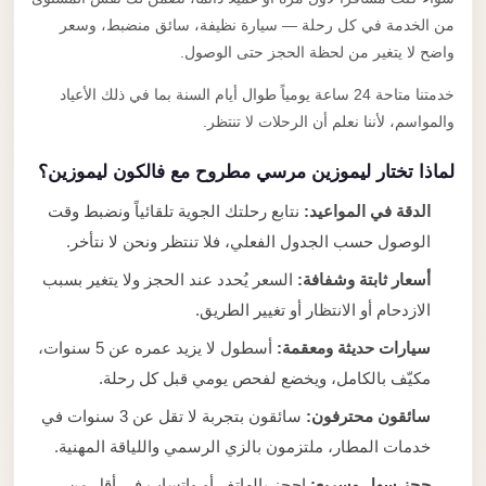
من الخدمة في كل رحلة — سيارة نظيفة، سائق منضبط، وسعر
واضح لا يتغير من لحظة الحجز حتى الوصول.
خدمتنا متاحة 24 ساعة يومياً طوال أيام السنة بما في ذلك الأعياد
والمواسم، لأننا نعلم أن الرحلات لا تنتظر.
لماذا تختار ليموزين مرسي مطروح مع فالكون ليموزين؟
الدقة في المواعيد:
نتابع رحلتك الجوية تلقائياً ونضبط وقت
الوصول حسب الجدول الفعلي، فلا تنتظر ونحن لا نتأخر.
أسعار ثابتة وشفافة:
السعر يُحدد عند الحجز ولا يتغير بسبب
الازدحام أو الانتظار أو تغيير الطريق.
سيارات حديثة ومعقمة:
أسطول لا يزيد عمره عن 5 سنوات،
مكيّف بالكامل، ويخضع لفحص يومي قبل كل رحلة.
سائقون محترفون:
سائقون بتجربة لا تقل عن 3 سنوات في
خدمات المطار، ملتزمون بالزي الرسمي واللياقة المهنية.
حجز سهل وسريع:
احجز بالهاتف أو واتساب في أقل من