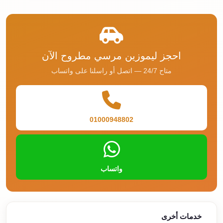
احجز ليموزين مرسي مطروح الآن
متاح 24/7 — اتصل أو راسلنا على واتساب
01000948802
واتساب
خدمات أخرى