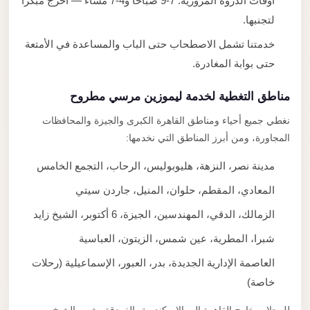
أوقات الذروة المرورية: 7-9 صباحاً و4-7 مساءً — اخرج مبكراً
لتجنبها.
خدمتنا تشمل الاصطحاب حتى الباب والمساعدة في الأمتعة
حتى بوابة المغادرة.
مناطق التغطية لخدمة ليموزين مرسي مطروح
نغطي جميع أحياء ومناطق القاهرة الكبرى والجيزة والمحافظات
المجاورة، ومن أبرز المناطق التي نخدمها:
مدينة نصر، النزهة، هليوبوليس، الرحاب، التجمع الخامس
المعادي، المقطم، حلوان، المنيل، جاردن سيتي
الزمالك، الدقي، المهندسين، الجيزة، 6 أكتوبر، الشيخ زايد
شبرا، المطرية، عين شمس، الزيتون، العباسية
العاصمة الإدارية الجديدة، بدر، العبور، الإسماعيلية (رحلات
خاصة)