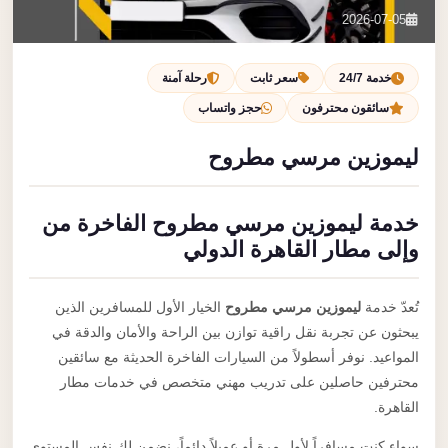
تصل بنا
2026-07-05
احجز الآن
خدمة 24/7
سعر ثابت
رحلة آمنة
سائقون محترفون
حجز واتساب
ليموزين مرسي مطروح
خدمة ليموزين مرسي مطروح الفاخرة من
وإلى مطار القاهرة الدولي
تُعدّ خدمة
ليموزين مرسي مطروح
الخيار الأول للمسافرين الذين
يبحثون عن تجربة نقل راقية توازن بين الراحة والأمان والدقة في
المواعيد. نوفر أسطولاً من السيارات الفاخرة الحديثة مع سائقين
محترفين حاصلين على تدريب مهني متخصص في خدمات مطار
القاهرة.
سواء كنت مسافراً لأول مرة أو عميلاً دائماً، نضمن لك نفس المستوى