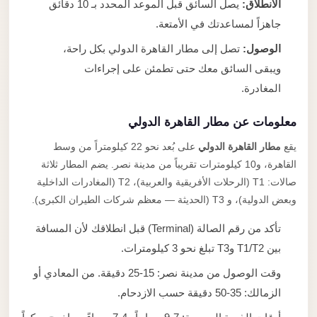
الانطلاق:
يصل السائق قبل الموعد المحدد بـ 10 دقائق
جاهزاً لمساعدتك في الأمتعة.
الوصول:
تصل إلى مطار القاهرة الدولي بكل راحة،
ويبقى السائق معك حتى تطمئن على إجراءات
المغادرة.
معلومات عن مطار القاهرة الدولي
يقع
مطار القاهرة الدولي
على بُعد نحو 22 كيلومتراً من وسط
القاهرة، و10 كيلومترات تقريباً من مدينة نصر. يضم المطار ثلاثة
صالات: T1 (الرحلات الأفريقية والعربية)، T2 (المغادرات الداخلية
وبعض الدولية)، و T3 (الحديثة — معظم شركات الطيران الكبرى).
تأكد من رقم الصالة (Terminal) قبل انطلاقك لأن المسافة
بين T1/T2 وT3 تبلغ نحو 3 كيلومترات.
وقت الوصول من مدينة نصر: 15-25 دقيقة. من المعادي أو
الزمالك: 35-50 دقيقة حسب الازدحام.