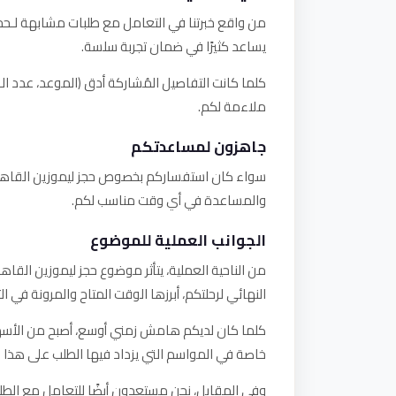
من واقع خبرتنا في التعامل مع طلبات مشابهة لـحجز
يساعد كثيرًا في ضمان تجربة سلسة.
كلما كانت التفاصيل المُشاركة أدق (الموعد، عدد الر
ملاءمة لكم.
جاهزون لمساعدتكم
سواء كان استفساركم بخصوص حجز ليموزين القاهره ب
والمساعدة في أي وقت مناسب لكم.
الجوانب العملية للموضوع
من الناحية العملية، يتأثر موضوع حجز ليموزين القا
النهائي لرحلتكم، أبرزها الوقت المتاح والمرونة في ال
كلما كان لديكم هامش زمني أوسع، أصبح من الأسهل 
خاصة في المواسم التي يزداد فيها الطلب على هذا ا
وفي المقابل، نحن مستعدون أيضًا للتعامل مع الطلب