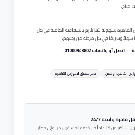
ت متاح.
زين القاهره بسهولة لأننا نلتزم بالشفافية الكاملة في كل
سهلاً وسريعًا في كل مرحلة من رحلتهم.
 أو واتساب 01000948802.
زين القاهره اونلاين
حجز مسبق ليموزين القاهره
فاخرة وآمنة 24/7
فريق خبراء النقل الفاخر في فالكون ليموزين — أكثر من 15 عاماً في خدمة المسافرين من وإلى مطار