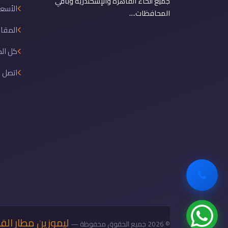
جميع أنحاء القاهرة والإسكندرية وباقي
الأسعا
المحافظات....
المقال
كل ال
اتصل ب
ليموزين مطار الق
© 2026 جميع الحقوق محفوظة —