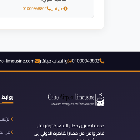
من نحن
01000948802
01000948802
واتساب مباشر
iro-limousine.com
روابط 
الرئيس
خدمة ليموزين مطار القاهرة توفر نقل
من نح
فاخر وآمن من مطار القاهرة الدولي إلى