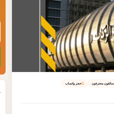
سائقون محترفون
حجز واتساب