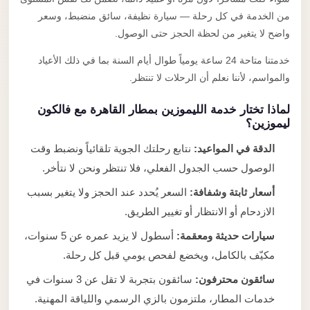
من الخدمة في كل رحلة — سيارة نظيفة، سائق منضبط، وسعر
واضح لا يتغير من لحظة الحجز حتى الوصول.
خدمتنا متاحة 24 ساعة يومياً طوال أيام السنة بما في ذلك الأعياد
والمواسم، لأننا نعلم أن الرحلات لا تنتظر.
لماذا تختار خدمة الليموزين بمطار القاهرة مع فالكون
ليموزين؟
الدقة في المواعيد:
نتابع رحلتك الجوية تلقائياً ونضبط وقت
الوصول حسب الجدول الفعلي، فلا تنتظر ونحن لا نتأخر.
أسعار ثابتة وشفافة:
السعر يُحدد عند الحجز ولا يتغير بسبب
الازدحام أو الانتظار أو تغيير الطريق.
سيارات حديثة ومعقمة:
أسطول لا يزيد عمره عن 5 سنوات،
مكيّف بالكامل، ويخضع لفحص يومي قبل كل رحلة.
سائقون محترفون:
سائقون بتجربة لا تقل عن 3 سنوات في
خدمات المطار، ملتزمون بالزي الرسمي واللياقة المهنية.