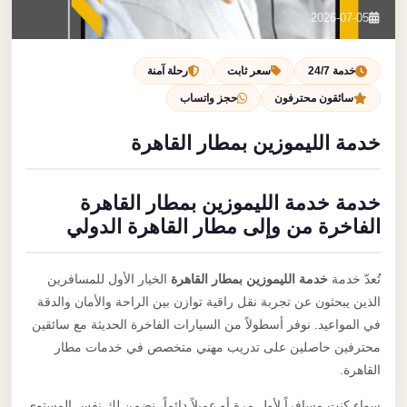
تصل بنا
2026-07-05
احجز الآن
خدمة 24/7
سعر ثابت
رحلة آمنة
سائقون محترفون
حجز واتساب
خدمة الليموزين بمطار القاهرة
خدمة خدمة الليموزين بمطار القاهرة
الفاخرة من وإلى مطار القاهرة الدولي
تُعدّ خدمة
خدمة الليموزين بمطار القاهرة
الخيار الأول للمسافرين
الذين يبحثون عن تجربة نقل راقية توازن بين الراحة والأمان والدقة
في المواعيد. نوفر أسطولاً من السيارات الفاخرة الحديثة مع سائقين
محترفين حاصلين على تدريب مهني متخصص في خدمات مطار
القاهرة.
سواء كنت مسافراً لأول مرة أو عميلاً دائماً، نضمن لك نفس المستوى