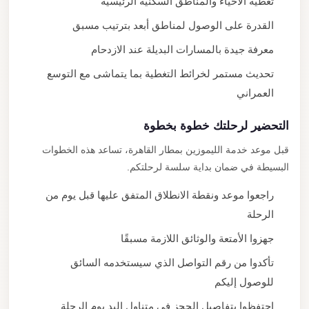
تغطية الأحياء والمناطق السكنية الرئيسية
القدرة على الوصول لمناطق أبعد بترتيب مسبق
معرفة جيدة بالمسارات البديلة عند الازدحام
تحديث مستمر لخرائط التغطية بما يتماشى مع التوسع
العمراني
التحضير لرحلتك خطوة بخطوة
قبل موعد خدمة الليموزين بمطار القاهرة، تساعد هذه الخطوات
البسيطة في ضمان بداية سلسة لرحلتكم.
راجعوا موعد ونقطة الانطلاق المتفق عليها قبل يوم من
الرحلة
جهزوا الأمتعة والوثائق اللازمة مسبقًا
تأكدوا من رقم التواصل الذي سيستخدمه السائق
للوصول إليكم
احتفظوا بتفاصيل الحجز في متناول اليد يوم الرحلة