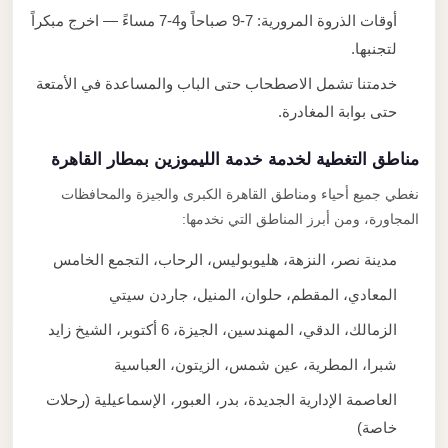
أوقات الذروة المرورية: 7-9 صباحاً و4-7 مساءً — اخرج مبكراً
لتجنبها.
خدمتنا تشمل الاصطحاب حتى الباب والمساعدة في الأمتعة
حتى بوابة المغادرة.
مناطق التغطية لخدمة خدمة الليموزين بمطار القاهرة
نغطي جميع أحياء ومناطق القاهرة الكبرى والجيزة والمحافظات
المجاورة، ومن أبرز المناطق التي نخدمها:
مدينة نصر، النزهة، هليوبوليس، الرحاب، التجمع الخامس
المعادي، المقطم، حلوان، المنيل، جاردن سيتي
الزمالك، الدقي، المهندسين، الجيزة، 6 أكتوبر، الشيخ زايد
شبرا، المطرية، عين شمس، الزيتون، العباسية
العاصمة الإدارية الجديدة، بدر، العبور، الإسماعيلية (رحلات
خاصة)