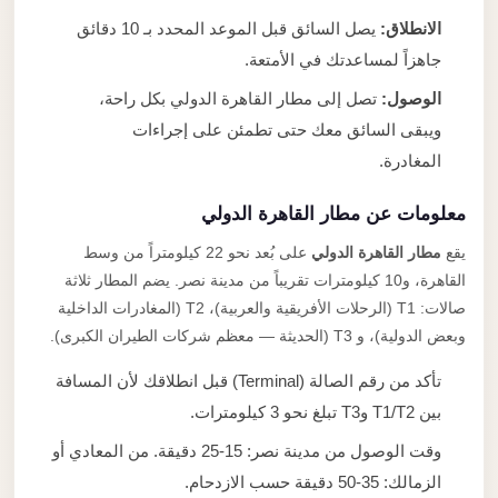
الانطلاق:
يصل السائق قبل الموعد المحدد بـ 10 دقائق
جاهزاً لمساعدتك في الأمتعة.
الوصول:
تصل إلى مطار القاهرة الدولي بكل راحة،
ويبقى السائق معك حتى تطمئن على إجراءات
المغادرة.
معلومات عن مطار القاهرة الدولي
يقع
مطار القاهرة الدولي
على بُعد نحو 22 كيلومتراً من وسط
القاهرة، و10 كيلومترات تقريباً من مدينة نصر. يضم المطار ثلاثة
صالات: T1 (الرحلات الأفريقية والعربية)، T2 (المغادرات الداخلية
وبعض الدولية)، و T3 (الحديثة — معظم شركات الطيران الكبرى).
تأكد من رقم الصالة (Terminal) قبل انطلاقك لأن المسافة
بين T1/T2 وT3 تبلغ نحو 3 كيلومترات.
وقت الوصول من مدينة نصر: 15-25 دقيقة. من المعادي أو
الزمالك: 35-50 دقيقة حسب الازدحام.