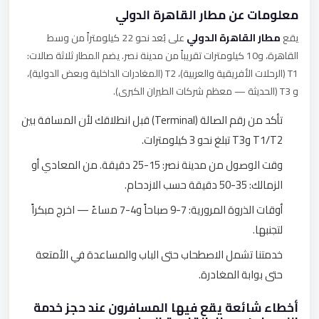
معلومات عن مطار القاهرة الدولي
يقع
مطار القاهرة الدولي
على بُعد نحو 22 كيلومتراً من وسط
القاهرة، و10 كيلومترات تقريباً من مدينة نصر. يضم المطار ثلاثة صالات:
T1 (الرحلات الأفريقية والعربية)، T2 (المغادرات الداخلية وبعض الدولية)،
و T3 (الحديثة — معظم شركات الطيران الكبرى).
تأكد من رقم الصالة (Terminal) قبل انطلاقك لأن المسافة بين
T1/T2 وT3 تبلغ نحو 3 كيلومترات.
وقت الوصول من مدينة نصر: 15-25 دقيقة. من المعادي أو
الزمالك: 35-50 دقيقة حسب الازدحام.
أوقات الذروة المرورية: 7-9 صباحاً و4-7 مساءً — اخرج مبكراً
لتجنبها.
خدمتنا تشمل الاصطحاب حتى الباب والمساعدة في الأمتعة
حتى بوابة المغادرة.
أخطاء شائعة يقع فيها المسافرون عند حجز خدمة