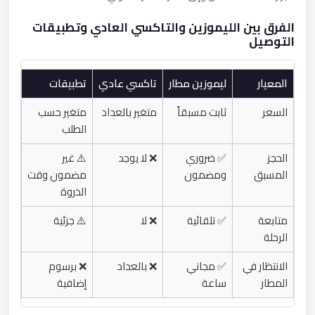
الفرق بين الليموزين والتاكسي العادي وتطبيقات
التوصيل
المعيار
ليموزين مطار
تاكسي عادي
تطبيقات
السعر
ثابت مسبقاً
متغير بالعداد
متغير حسب
الطلب
الحجز
✅ ضروري
❌ لا يوجد
⚠️ غير
المسبق
ومضمون
مضمون وقت
الذروة
متابعة
✅ تلقائية
❌ لا
⚠️ جزئية
الرحلة
الانتظار في
✅ مجاني
❌ بالعداد
❌ برسوم
المطار
ساعة
إضافية