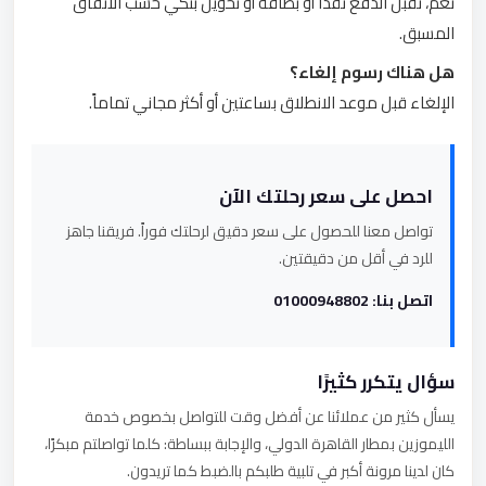
نعم، نقبل الدفع نقداً أو بطاقة أو تحويل بنكي حسب الاتفاق
المسبق.
هل هناك رسوم إلغاء؟
الإلغاء قبل موعد الانطلاق بساعتين أو أكثر مجاني تماماً.
احصل على سعر رحلتك الآن
تواصل معنا للحصول على سعر دقيق لرحلتك فوراً. فريقنا جاهز
للرد في أقل من دقيقتين.
اتصل بنا: 01000948802
سؤال يتكرر كثيرًا
يسأل كثير من عملائنا عن أفضل وقت للتواصل بخصوص خدمة
الليموزين بمطار القاهرة الدولي، والإجابة ببساطة: كلما تواصلتم مبكرًا،
كان لدينا مرونة أكبر في تلبية طلبكم بالضبط كما تريدون.