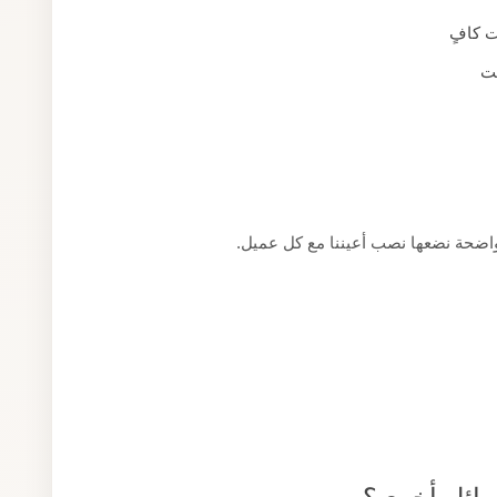
ت كافٍ
قت
 واضحة نضعها نصب أعيننا مع كل عميل.