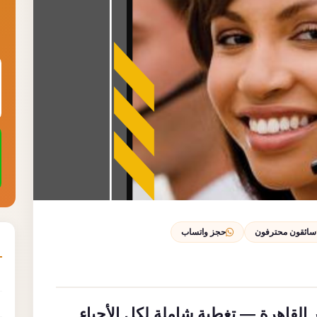
سائقون محترفون
حجز واتساب
 القاهرة — تغطية شاملة لكل الأحياء