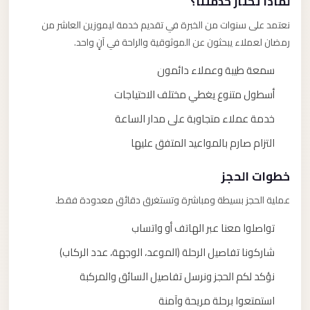
لماذا تختار خدمتنا؟
نعتمد على سنوات من الخبرة في تقديم خدمة ليموزين العاشر من
رمضان لعملاء يبحثون عن الموثوقية والراحة في آنٍ واحد.
سمعة طيبة وعملاء دائمون
أسطول متنوع يغطي مختلف الاحتياجات
خدمة عملاء متجاوبة على مدار الساعة
التزام صارم بالمواعيد المتفق عليها
خطوات الحجز
عملية الحجز بسيطة ومباشرة وتستغرق دقائق معدودة فقط.
تواصلوا معنا عبر الهاتف أو واتساب
شاركونا تفاصيل الرحلة (الموعد، الوجهة، عدد الركاب)
نؤكد لكم الحجز ونرسل تفاصيل السائق والمركبة
استمتعوا برحلة مريحة وآمنة