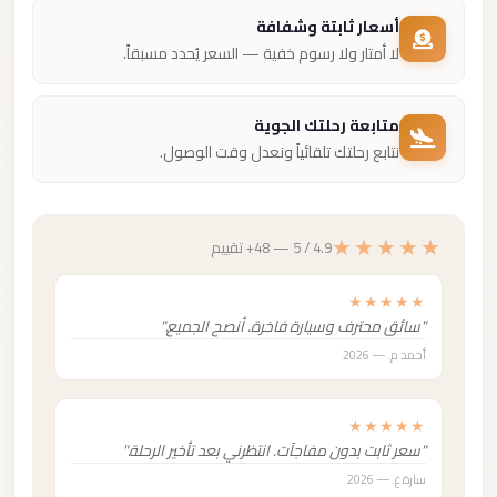
أسعار ثابتة وشفافة
لا أمتار ولا رسوم خفية — السعر يُحدد مسبقاً.
متابعة رحلتك الجوية
نتابع رحلتك تلقائياً ونعدل وقت الوصول.
★★★★★
4.9 / 5 — 48+ تقييم
★★★★★
"سائق محترف وسيارة فاخرة. أنصح الجميع."
أحمد م. — 2026
★★★★★
"سعر ثابت بدون مفاجآت. انتظرني بعد تأخير الرحلة."
سارة ع. — 2026