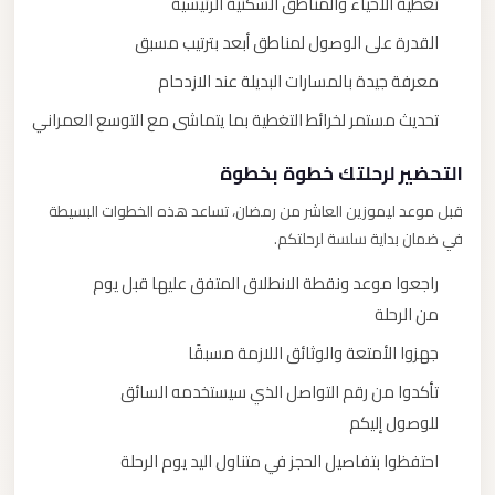
تغطية الأحياء والمناطق السكنية الرئيسية
القدرة على الوصول لمناطق أبعد بترتيب مسبق
معرفة جيدة بالمسارات البديلة عند الازدحام
تحديث مستمر لخرائط التغطية بما يتماشى مع التوسع العمراني
التحضير لرحلتك خطوة بخطوة
قبل موعد ليموزين العاشر من رمضان، تساعد هذه الخطوات البسيطة
في ضمان بداية سلسة لرحلتكم.
راجعوا موعد ونقطة الانطلاق المتفق عليها قبل يوم
من الرحلة
جهزوا الأمتعة والوثائق اللازمة مسبقًا
تأكدوا من رقم التواصل الذي سيستخدمه السائق
للوصول إليكم
احتفظوا بتفاصيل الحجز في متناول اليد يوم الرحلة