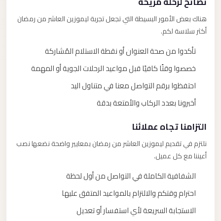
نصائح لرحلة مريحة
هناك بعض الأمور البسيطة التي تجعل تجربة ليموزين العاشر من رمضان
أكثر سلاسة لكم.
تأكدوا من صحة العنوان أو نقطة الاستلام المُشاركة
خصصوا وقتًا كافيًا قبل مواعيد الرحلات الجوية أو المهمة
احتفظوا برقم التواصل معنا في متناول اليد
أخبرونا بعدد الركاب والأمتعة بدقة
التزامنا تجاه عملائنا
نلتزم في تقديم ليموزين العاشر من رمضان بمعايير واضحة نضعها نصب
أعيننا مع كل عميل.
الشفافية الكاملة في التواصل من أول لحظة
احترام وقتكم والالتزام بالمواعيد المتفق عليها
الاستجابة السريعة لأي استفسار أو تعديل