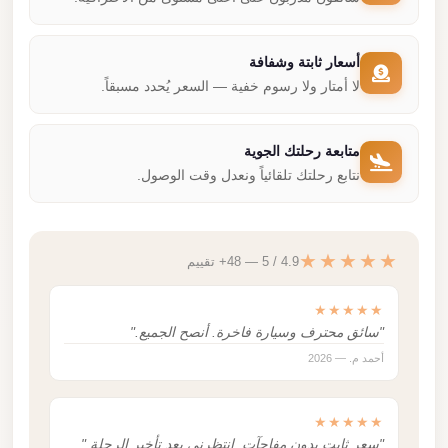
أسعار ثابتة وشفافة
لا أمتار ولا رسوم خفية — السعر يُحدد مسبقاً.
متابعة رحلتك الجوية
نتابع رحلتك تلقائياً ونعدل وقت الوصول.
★★★★★
4.9 / 5 — 48+ تقييم
★★★★★
"سائق محترف وسيارة فاخرة. أنصح الجميع."
أحمد م. — 2026
★★★★★
"سعر ثابت بدون مفاجآت. انتظرني بعد تأخير الرحلة."