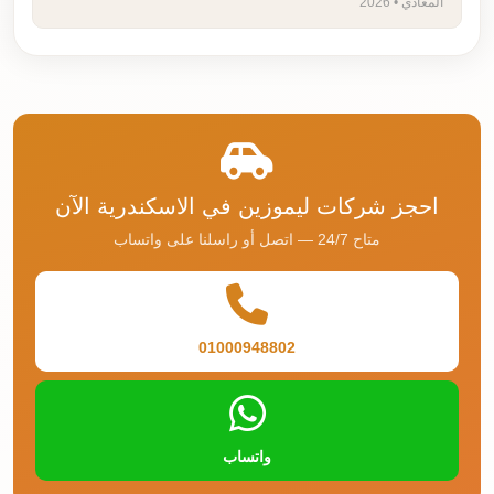
المعادي • 2026
احجز شركات ليموزين في الاسكندرية الآن
متاح 24/7 — اتصل أو راسلنا على واتساب
01000948802
واتساب