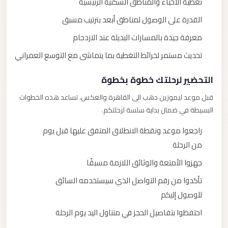
تغطية الأحياء والمناطق السكنية الرئيسية
القدرة على الوصول لمناطق أبعد بترتيب مسبق
معرفة جيدة بالمسارات البديلة عند الازدحام
تحديث مستمر لخرائط التغطية بما يتماشى مع التوسع العمراني
التحضير لرحلتك خطوة بخطوة
قبل موعد ليموزين دهب الى القاهرة والعكس، تساعد هذه الخطوات
البسيطة في ضمان بداية سلسة لرحلتكم.
راجعوا موعد ونقطة الانطلاق المتفق عليها قبل يوم
من الرحلة
جهزوا الأمتعة والوثائق اللازمة مسبقًا
تأكدوا من رقم التواصل الذي سيستخدمه السائق
للوصول إليكم
احتفظوا بتفاصيل الحجز في متناول اليد يوم الرحلة