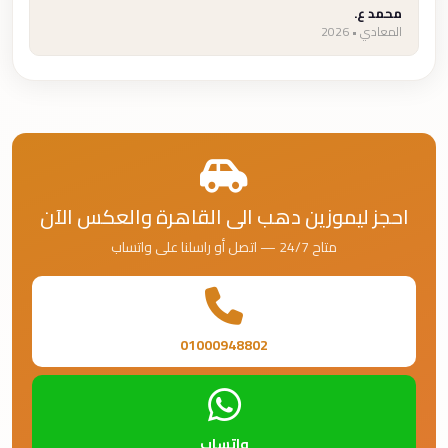
محمد ع.
المعادي • 2026
احجز ليموزين دهب الى القاهرة والعكس الآن
متاح 24/7 — اتصل أو راسلنا على واتساب
01000948802
واتساب