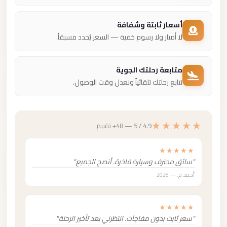
أسعار ثابتة وشفافة
لا أمتار ولا رسوم خفية — السعر يُحدد مسبقاً.
متابعة رحلتك الجوية
نتابع رحلتك تلقائياً ونعدل وقت الوصول.
★★★★★
4.9 / 5 — 48+ تقييم
★★★★★
"سائق محترف وسيارة فاخرة. أنصح الجميع."
أحمد م. — 2026
★★★★★
"سعر ثابت بدون مفاجآت. انتظرني بعد تأخير الرحلة."