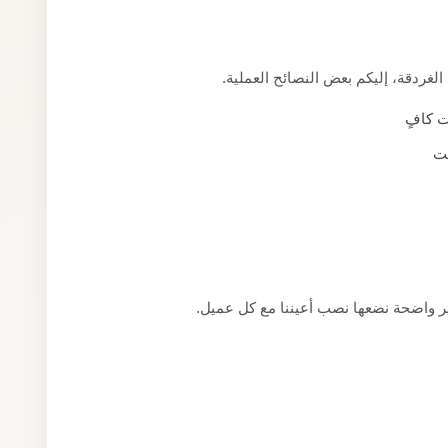
غردقة، إليكم بعض النصائح العملية.
ت كافٍ
قت
ير واضحة نضعها نصب أعيننا مع كل عميل.