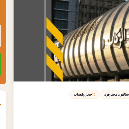
سائقون محترفون
حجز واتساب