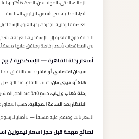
الزمالك، الدقي، المهندسين، الجيزة، 6 أكتوبر، الشيخ زايد
شبرا، المطرية، عين شمس، الزيتون، العباسية
العاصمة الإدارية الجديدة، بدر، العبور، الإسماعيل
للرحلات خارج القاهرة إلى الإسكندرية، الغردقة، شر
بين المحافظات بأسعار خاصة ومتفق عليها مسبقاً.
أسعار رحلة القاهرة — الإسكندرية / برج 
سيدان اقتصادي أو فاخر:
حسب الاتفاق عند الت
SUV أو ميني فان:
حسب الاتفاق عند التواصل م
رحلة ذهاب وإياب:
خصم 10% عند الحجز المشترك.
الانتظار بعد الساعة المجانية:
حسب الاتفاق عن
السعر ثابت ومتفق عليه مسبقاً — لا أمتار، لا رس
نصائح مهمة قبل حجز اسعار ليموزين اسك