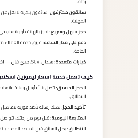
رحلة.
سائقون محترفون:
المهنية.
حجز سهل وسريع:
احجز بالهاتف أو واتساب في
دعم على مدار الساعة:
الحاجة.
خيارات متعددة:
سيدان، SUV، ميني فان — اختر السيارة التي تناسب عدد الأشخاص والأمتعة.
كيف تعمل خدمة اسعار ليموزين اسكندري
الحجز المسبق:
اتصل بنا أو أرسل رسالة واتسا
الانطلاق.
تأكيد الحجز:
تصلك رسالة تأكيد فورية بتفاصيل 
المتابعة اليومية:
قبل يوم من رحلتك، نتواصل م
الانطلاق:
يصل السائق قبل الموعد المحدد بـ 10 دقائق جاهزاً لمساعدتك في الأمتعة.