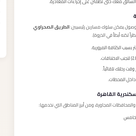
 السائق معك حتى تطمئن على إجراءات المغادرة.
ة
الطريق الصحراوي
اً لكنه أبطأ في الذروة).
قت رحلتك تلقائياً.
ل داخل المحطات.
كندرية القاهرة
المحافظات المجاورة، ومن أبرز المناطق التي نخدمها:
الخامس