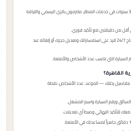
سائقون بتجربة لا تقل عن 3 سنوات في خدمات المطار، ملتزمون بالزي الرسمي واللياقة
 أقل من دقيقتين مع تأكيد فوري.
فريق خدمة العملاء متاح 24/7 للرد على استفساراتك وتعديل حجزك أو إلغائه عند
ة القاهرة؟
ب بتفاصيل رحلتك — الموعد، عدد الأشخاص، نقطة
السائق ورقم السيارة واسم المشغل.
عك للتأكيد النهائي وضبط أي تعديلات.