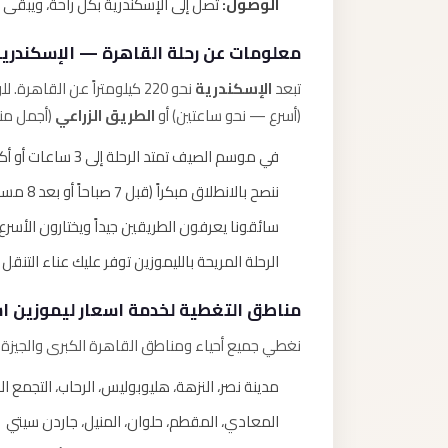
الوصول:
تصل إلى الإسكندرية بكل راحة، ويبقى
معلومات عن رحلة القاهرة — الإسكندري
تبعد
الإسكندرية
نحو 220 كيلومتراً عن القاهرة. للوصول يمكن سلوك مسارين رئيسيين:
(أسرع — نحو ساعتين) أو
الطريق الزراعي
(أجمل منظر
في موسم الصيف تمتد الرحلة إلى 3 ساعات أو أكثر بسبب الكثافة المرورية.
ننصح بالانطلاق مبكراً (قبل 7 صباحاً أو بعد 8 مساءً) لتجنب الاختناقات.
سائقونا يعرفون الطريقين جيداً ويختارون الأسرع و
الرحلة المريحة بالليموزين توفر عليك عناء التنق
مناطق التغطية لخدمة اسعار ليموزين اس
نغطي جميع أحياء ومناطق القاهرة الكبرى والجيزة و
مدينة نصر، النزهة، هليوبوليس، الرحاب، التجمع 
المعادي، المقطم، حلوان، المنيل، جاردن سيتي