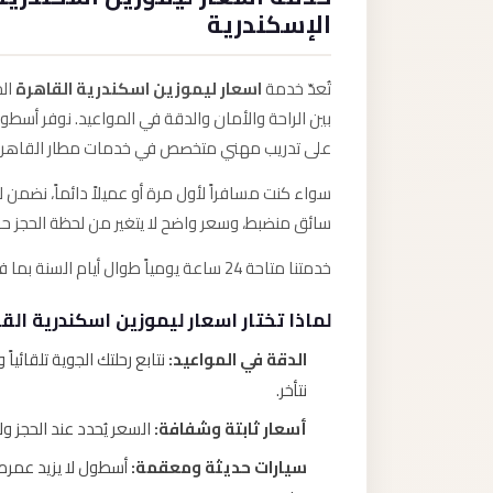
الإسكندرية
تُعدّ خدمة
اسعار ليموزين اسكندرية القاهرة
الخ
بين الراحة والأمان والدقة في المواعيد. نوفر أسطو
على تدريب مهني متخصص في خدمات مطار القاهرة
سواء كنت مسافراً لأول مرة أو عميلاً دائماً، نض
سائق منضبط، وسعر واضح لا يتغير من لحظة الحجز ح
خدمتنا متاحة 24 ساعة يومياً طوال أيام السنة بما في ذلك الأعياد والمواسم، لأننا نعلم أن الرحلات لا تنتظر.
لماذا تختار اسعار ليموزين اسكندرية ال
الدقة في المواعيد:
نتابع رحلتك الجوية تلقائي
نتأخر.
أسعار ثابتة وشفافة:
السعر يُحدد عند الحجز ولا 
سيارات حديثة ومعقمة: