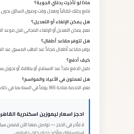
ماذا لو تأخرت رحلتي الجوية؟
نتابع رحلتك تلقائياً ونعدل وقت وصول السائق بدون 
هل يمكن الإلغاء أو التعديل؟
نعم، يمكن التعديل أو الإلغاء المجاني قبل موعد الانطلاق بـ 2 ساعة
هل تتوفر مقاعد أطفال؟
نوفر مقاعد أطفال مجاناً عند الطلب المسبق عند الح
كيف أدفع؟
نقبل الدفع نقداً عند الاستلام، أو بطاقة، أو تحوي
هل تعملون في الأعياد والمواسم؟
نعم، الخدمة متاحة 365 يوماً في السنة بما في ذلك الأعياد الرسمية والمواسم السياحية.
احجز اسعار ليموزين اسكندرية القاهرة
لا تتأخر في الحجز — تواصل معنا الآن لتضمن سيار
استفساراتك وتأكيد حجزك خلال دقيقتين.