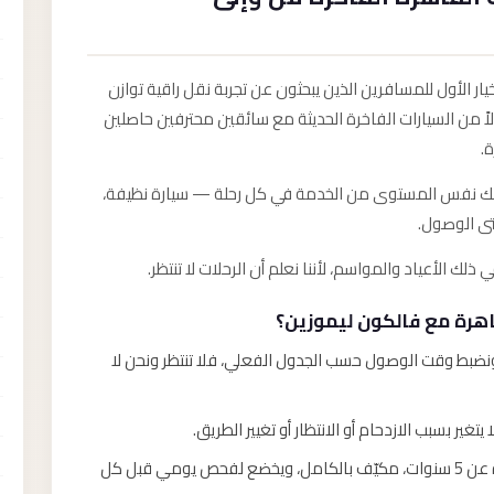
يار الأول للمسافرين الذين يبحثون عن تجربة نقل راقية توازن
لاً من السيارات الفاخرة الحديثة مع سائقين محترفين حاصلين
.
من لك نفس المستوى من الخدمة في كل رحلة — سيارة نظيفة،
تى الوصول.
قاهرة مع فالكون ليموزين؟
اً ونضبط وقت الوصول حسب الجدول الفعلي، فلا تنتظر ونحن لا
يتغير بسبب الازدحام أو الانتظار أو تغيير الطريق.
أسطول لا يزيد عمره عن 5 سنوات، مكيّف بالكامل، ويخضع لفحص يومي قبل كل