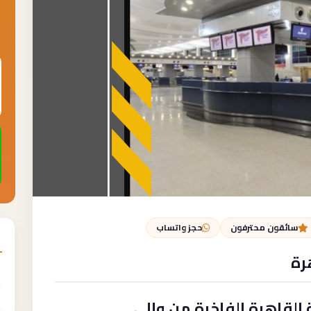
سائقون محترفون
حجز واتساب
رة
القاهرة الفاخرة من وإلى