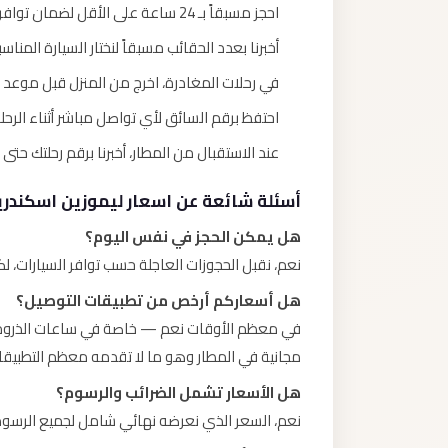
احجز مسبقاً بـ 24 ساعة على الأقل لضمان توافر السيارة المناسبة.
أخبرنا بعدد الحقائب مسبقاً لنختار السيارة المناسب
في رحلات المغادرة، اخرج من المنزل قبل موعد الطائرة بـ 3 ساعات على الأقل ل
احتفظ برقم السائق لأي تواصل مباشر أثناء الرحلة
عند الاستقبال من المطار، أخبرنا برقم رحلتك حتى نتاب
أسئلة شائعة عن اسعار ليموزين اسكندري
هل يمكن الحجز في نفس اليوم؟
نعم، نقبل الحجوزات العاجلة حسب توافر السيارات، ل
هل أسعاركم أرخص من تطبيقات التوصيل؟
في معظم الأوقات نعم — خاصة في ساعات الذروة حيث 
مجانية في المطار وهو ما لا تقدمه معظم التطبيقا
هل الأسعار تشمل الضرائب والرسوم؟
نعم، السعر الذي نعرضه نهائي شامل لجميع الرسوم