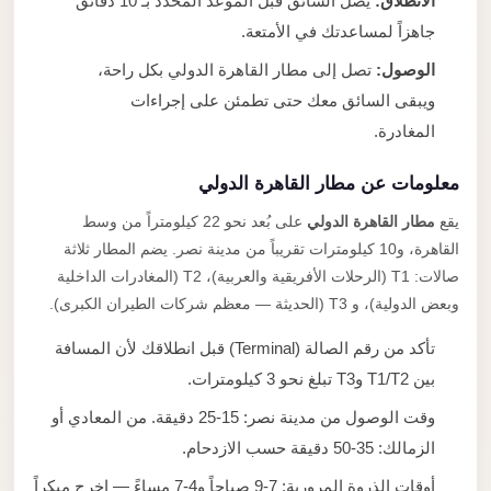
الانطلاق:
يصل السائق قبل الموعد المحدد بـ 10 دقائق
جاهزاً لمساعدتك في الأمتعة.
الوصول:
تصل إلى مطار القاهرة الدولي بكل راحة،
ويبقى السائق معك حتى تطمئن على إجراءات
المغادرة.
معلومات عن مطار القاهرة الدولي
يقع
مطار القاهرة الدولي
على بُعد نحو 22 كيلومتراً من وسط
القاهرة، و10 كيلومترات تقريباً من مدينة نصر. يضم المطار ثلاثة
صالات: T1 (الرحلات الأفريقية والعربية)، T2 (المغادرات الداخلية
وبعض الدولية)، و T3 (الحديثة — معظم شركات الطيران الكبرى).
تأكد من رقم الصالة (Terminal) قبل انطلاقك لأن المسافة
بين T1/T2 وT3 تبلغ نحو 3 كيلومترات.
وقت الوصول من مدينة نصر: 15-25 دقيقة. من المعادي أو
الزمالك: 35-50 دقيقة حسب الازدحام.
أوقات الذروة المرورية: 7-9 صباحاً و4-7 مساءً — اخرج مبكراً