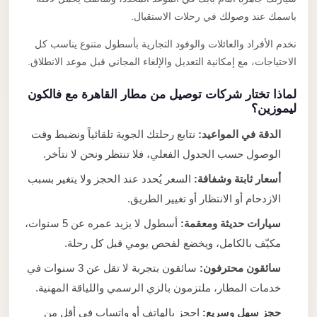
باسمك عند وصولك في رحلات الاستقبال.
نخدم الأفراد والعائلات والوفود التجارية بأسطول متنوع يناسب كل
الاحتياجات، مع إمكانية التعديل والإلغاء المجاني قبل موعد الانطلاق.
لماذا تختار شركات توصيل من مطار القاهرة مع فالكون
ليموزين؟
الدقة في المواعيد:
نتابع رحلتك الجوية تلقائياً ونضبط وقت
الوصول حسب الجدول الفعلي، فلا تنتظر ونحن لا نتأخر.
أسعار ثابتة وشفافة:
السعر يُحدد عند الحجز ولا يتغير بسبب
الازدحام أو الانتظار أو تغيير الطريق.
سيارات حديثة ومعقمة:
أسطول لا يزيد عمره عن 5 سنوات،
مكيّف بالكامل، ويخضع لفحص يومي قبل كل رحلة.
سائقون محترفون:
سائقون بتجربة لا تقل عن 3 سنوات في
خدمات المطار، ملتزمون بالزي الرسمي واللياقة المهنية.
حجز سهل وسريع:
احجز بالهاتف أو واتساب في أقل من