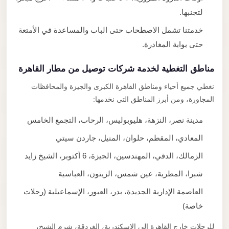
لتجنبها.
خدمتنا تشمل الاصطحاب حتى الباب والمساعدة في الأمتعة
حتى بوابة المغادرة.
مناطق التغطية لخدمة شركات توصيل من مطار القاهرة
نغطي جميع أحياء ومناطق القاهرة الكبرى والجيزة والمحافظات
المجاورة، ومن أبرز المناطق التي نخدمها:
مدينة نصر، النزهة، هليوبوليس، الرحاب، التجمع الخامس
المعادي، المقطم، حلوان، المنيل، جاردن سيتي
الزمالك، الدقي، المهندسين، الجيزة، 6 أكتوبر، الشيخ زايد
شبرا، المطرية، عين شمس، الزيتون، العباسية
العاصمة الإدارية الجديدة، بدر، العبور، الإسماعيلية (رحلات
خاصة)
للرحلات خارج القاهرة إلى الإسكندرية، الغردقة، شرم الشيخ،