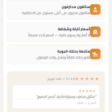
سائقون محترفون
سائقون مدربون على أعلى مستوى من الاحترافية.
أسعار ثابتة وشفافة
لا أمتار ولا رسوم خفية — السعر يُحدد مسبقاً.
متابعة رحلتك الجوية
نتابع رحلتك تلقائياً ونعدل وقت الوصول.
★★★★★
4.9 / 5 — 48+ تقييم
★★★★★
"سائق محترف وسيارة فاخرة. أنصح الجميع."
أحمد م. — 2026