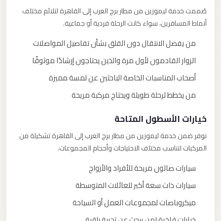
صُممت خدمة ليموزين من مطار برج العرب إلى القاهرة لتلائم مختلف
أنماط المسافرين، سواء كانت الرحلة فردية أو جماعية.
من يفضل الانتقال دون القلق بشأن تفاصيل المواصلات
الزوار القادمون لأول مرة والذين يحتاجون إرشادًا موثوقًا
أصحاب المناسبات الخاصة الباحثين عن لمسة مميزة
من يخطط لرحلة طويلة ويحتاج مركبة مريحة
خيارات الأسطول المتاحة
نوفر ضمن خدمة ليموزين من مطار برج العرب إلى القاهرة تشكيلة من
المركبات لتناسب مختلف الاحتياجات وأحجام المجموعات.
سيارات صالون مريحة للأفراد والأزواج
سيارات ذات سعة أكبر للعائلات المتوسطة
ميكروباصات لمجموعات العمل أو السياحة
خيارات فاخرة لمن يبحث عن تجربة راقية