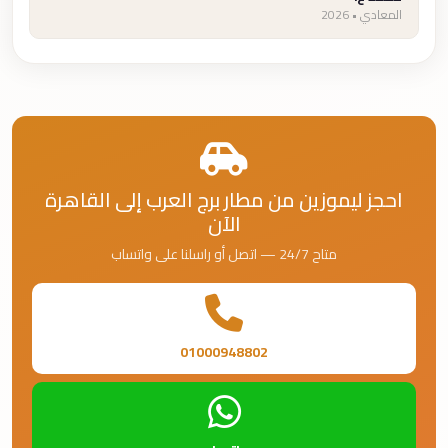
المعادي • 2026
احجز ليموزين من مطار برج العرب إلى القاهرة
الآن
متاح 24/7 — اتصل أو راسلنا على واتساب
01000948802