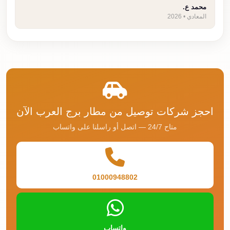
محمد ع.
المعادي • 2026
احجز شركات توصيل من مطار برج العرب الآن
متاح 24/7 — اتصل أو راسلنا على واتساب
01000948802
واتساب