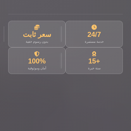
24/7
سعر ثابت
خدمة مستمرة
بدون رسوم خفية
100%
+15
سنة خبرة
أمان وموثوقية