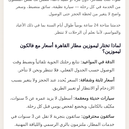
من الخدمة في كل رحلة — سيارة نظيفة، سائق منضبط، وسعر
واضح لا يتغير من لحظة الحجز حتى الوصول.
خدمتنا متاحة 24 ساعة يومياً طوال أيام السنة بما في ذلك الأعياد
والمواسم، لأننا نعلم أن الرحلات لا تنتظر.
لماذا تختار ليموزين مطار القاهرة أسعار مع فالكون
ليموزين؟
الدقة في المواعيد:
نتابع رحلتك الجوية تلقائياً ونضبط وقت
الوصول حسب الجدول الفعلي، فلا تنتظر ونحن لا نتأخر.
أسعار ثابتة وشفافة:
السعر يُحدد عند الحجز ولا يتغير بسبب
الازدحام أو الانتظار أو تغيير الطريق.
سيارات حديثة ومعقمة:
أسطول لا يزيد عمره عن 5 سنوات،
مكيّف بالكامل، ويخضع لفحص يومي قبل كل رحلة.
سائقون محترفون:
سائقون بتجربة لا تقل عن 3 سنوات في
خدمات المطار، ملتزمون بالزي الرسمي واللياقة المهنية.