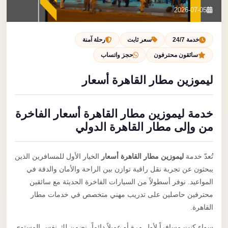
تصل بنا
2026-07-05
احجز الآن
خدمة 24/7
سعر ثابت
رحلة آمنة
سائقون محترفون
حجز واتساب
ليموزين مطار القاهرة أسعار
خدمة ليموزين مطار القاهرة أسعار الفاخرة
من وإلى مطار القاهرة الدولي
تُعدّ خدمة
ليموزين مطار القاهرة أسعار
الخيار الأول للمسافرين الذين
يبحثون عن تجربة نقل راقية توازن بين الراحة والأمان والدقة في
المواعيد. نوفر أسطولاً من السيارات الفاخرة الحديثة مع سائقين
محترفين حاصلين على تدريب مهني متخصص في خدمات مطار
القاهرة.
سواء كنت مسافراً لأول مرة أو عميلاً دائماً، نضمن لك نفس المستوى