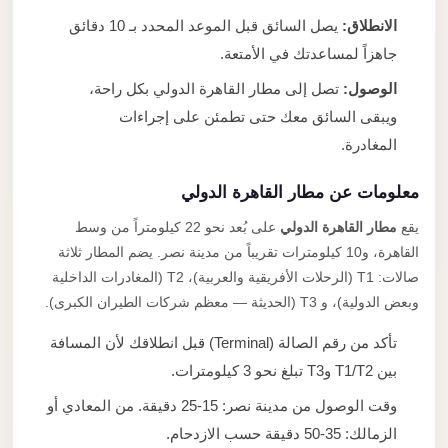
الانطلاق:
يصل السائق قبل الموعد المحدد بـ 10 دقائق
جاهزاً لمساعدتك في الأمتعة.
الوصول:
تصل إلى مطار القاهرة الدولي بكل راحة،
ويبقى السائق معك حتى تطمئن على إجراءات
المغادرة.
معلومات عن مطار القاهرة الدولي
يقع
مطار القاهرة الدولي
على بُعد نحو 22 كيلومتراً من وسط
القاهرة، و10 كيلومترات تقريباً من مدينة نصر. يضم المطار ثلاثة
صالات: T1 (الرحلات الأفريقية والعربية)، T2 (المغادرات الداخلية
وبعض الدولية)، و T3 (الحديثة — معظم شركات الطيران الكبرى).
تأكد من رقم الصالة (Terminal) قبل انطلاقك لأن المسافة
بين T1/T2 وT3 تبلغ نحو 3 كيلومترات.
وقت الوصول من مدينة نصر: 15-25 دقيقة. من المعادي أو
الزمالك: 35-50 دقيقة حسب الازدحام.