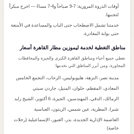
أوقات الذروة المرورية: 7-9 صباحاً و4-7 مساءً — اخرج مبكراً
لتجنبها.
خدمتنا تشمل الاصطحاب حتى الباب والمساعدة في الأمتعة
حتى بوابة المغادرة.
مناطق التغطية لخدمة ليموزين مطار القاهرة أسعار
نغطي جميع أحياء ومناطق القاهرة الكبرى والجيزة والمحافظات
المجاورة، ومن أبرز المناطق التي نخدمها:
مدينة نصر، النزهة، هليوبوليس، الرحاب، التجمع الخامس
المعادي، المقطم، حلوان، المنيل، جاردن سيتي
الزمالك، الدقي، المهندسين، الجيزة، 6 أكتوبر، الشيخ زايد
شبرا، المطرية، عين شمس، الزيتون، العباسية
العاصمة الإدارية الجديدة، بدر، العبور، الإسماعيلية (رحلات
خاصة)