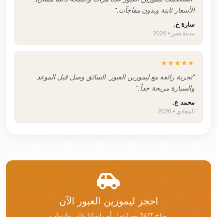
الأسعار ثابتة وبدون مفاجآت."
سارة خ.
مدينة نصر • 2026
★★★★★
"تجربة رائعة مع ليموزين العبور. السائق وصل قبل الموعد
والسيارة مريحة جداً."
محمد ع.
المعادي • 2026
احجز ليموزين العبور الآن
متاح 24/7 — اتصل أو راسلنا على واتساب