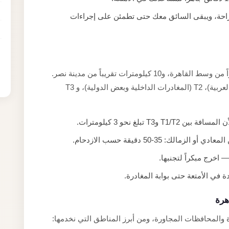
راحة، ويبقى السائق معك حتى تطمئن على إجراءات
على بُعد نحو 22 كيلومتراً من وسط القاهرة، و10 كيلومترات تقريباً من مدينة نصر.
يضم المطار ثلاثة صالات: T1 (الرحلات الأفريقية والعربية)، T2 (المغادرات الداخلية وبعض الدولية)، و T3
في الأمتعة حتى بوابة المغادرة.
هرة
 والمحافظات المجاورة، ومن أبرز المناطق التي نخدمها: