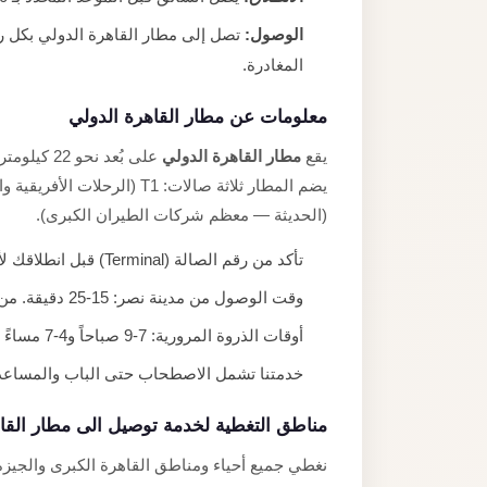
الوصول:
تصل إلى مطار القاهرة الدولي بكل 
المغادرة.
معلومات عن مطار القاهرة الدولي
يقع
مطار القاهرة الدولي
(الحديثة — معظم شركات الطيران الكبرى).
تأكد من رقم الصالة (Terminal) قبل انطلاقك لأن المسافة بين T1/T2 وT3 تبلغ نحو 3 كيلومترات.
وقت الوصول من مدينة نصر: 15-25 دقيقة. من المعادي أو الزمالك: 35-50 دقيقة حسب الازدحام.
أوقات الذروة المرورية: 7-9 صباحاً و4-7 مساءً — اخرج مبكراً لتجنبها.
خدمتنا تشمل الاصطحاب حتى الباب والمساعدة 
مناطق التغطية لخدمة توصيل الى مطار القا
نغطي جميع أحياء ومناطق القاهرة الكبرى والجيزة