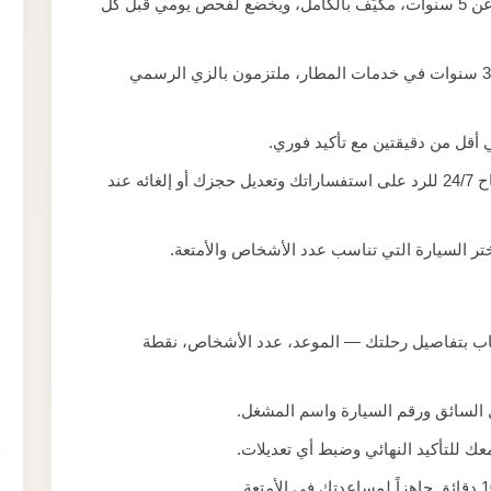
أسطول لا يزيد عمره عن 5 سنوات، مكيّف بالكامل، ويخضع لفحص يومي قبل كل
سائقون بتجربة لا تقل عن 3 سنوات في خدمات المطار، ملتزمون بالزي الرسمي
 أقل من دقيقتين مع تأكيد فوري.
فريق خدمة العملاء متاح 24/7 للرد على استفساراتك وتعديل حجزك أو إلغائه عند
اب بتفاصيل رحلتك — الموعد، عدد الأشخاص، نقطة
 السائق ورقم السيارة واسم المشغل.
ك للتأكيد النهائي وضبط أي تعديلات.