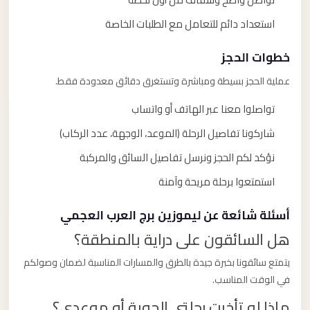
استعداد دائم للتعامل مع الطلبات الخاصة
خطوات الحجز
عملية الحجز بسيطة ومباشرة وتستغرق دقائق معدودة فقط.
تواصلوا معنا عبر الهاتف أو واتساب
شاركونا تفاصيل الرحلة (الموعد، الوجهة، عدد الركاب)
نؤكد لكم الحجز ونرسل تفاصيل السائق والمركبة
استمتعوا برحلة مريحة وآمنة
أسئلة شائعة عن ليموزين برج العرب العجمي
هل السائقون على دراية بالمنطقة؟
يتمتع سائقونا بخبرة جيدة بالطرق والمسارات المناسبة لضمان وصولكم
في الوقت المناسب.
ماذا لو تأخرت رحلتي الجوية أو موعدي؟