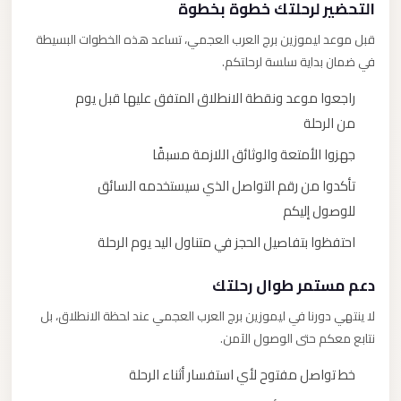
التحضير لرحلتك خطوة بخطوة
قبل موعد ليموزين برج العرب العجمي، تساعد هذه الخطوات البسيطة
في ضمان بداية سلسة لرحلتكم.
راجعوا موعد ونقطة الانطلاق المتفق عليها قبل يوم
من الرحلة
جهزوا الأمتعة والوثائق اللازمة مسبقًا
تأكدوا من رقم التواصل الذي سيستخدمه السائق
للوصول إليكم
احتفظوا بتفاصيل الحجز في متناول اليد يوم الرحلة
دعم مستمر طوال رحلتك
لا ينتهي دورنا في ليموزين برج العرب العجمي عند لحظة الانطلاق، بل
نتابع معكم حتى الوصول الآمن.
خط تواصل مفتوح لأي استفسار أثناء الرحلة