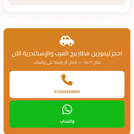
احجز ليموزين مطار برج العرب والإسكندرية الآن
متاح 24/7 — اتصل أو راسلنا على واتساب
01000948802
واتساب