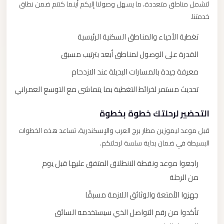
لتشمل مناطق متعددة، ما يسهل وصولنا إليكم أينما كنتم ضمن نطاق
خدمتنا.
تغطية الأحياء والمناطق السكنية الرئيسية
القدرة على الوصول لمناطق أبعد بترتيب مسبق
معرفة جيدة بالمسارات البديلة عند الازدحام
تحديث مستمر لخرائط التغطية بما يتماشى مع التوسع العمراني
التحضير لرحلتك خطوة بخطوة
قبل موعد ليموزين مطار برج العرب والإسكندرية، تساعد هذه الخطوات
البسيطة في ضمان بداية سلسة لرحلتكم.
راجعوا موعد ونقطة الانطلاق المتفق عليها قبل يوم
من الرحلة
جهزوا الأمتعة والوثائق اللازمة مسبقًا
تأكدوا من رقم التواصل الذي سيستخدمه السائق