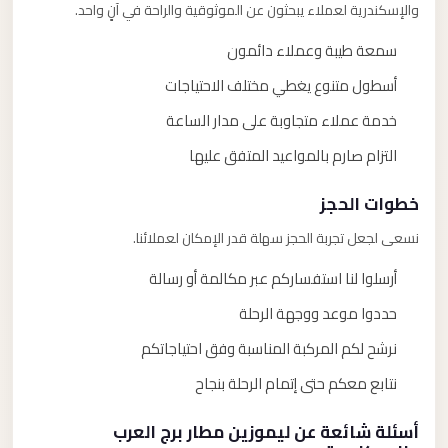
والإسكندرية لعملاء يبحثون عن الموثوقية والراحة في آنٍ واحد.
سمعة طيبة وعملاء دائمون
أسطول متنوع يغطي مختلف الاحتياجات
خدمة عملاء متجاوبة على مدار الساعة
التزام صارم بالمواعيد المتفق عليها
خطوات الحجز
نسعى لجعل تجربة الحجز سهلة قدر الإمكان لعملائنا.
أرسلوا لنا استفساركم عبر مكالمة أو رسالة
حددوا موعد ووجهة الرحلة
نرشح لكم المركبة المناسبة وفق احتياجاتكم
نتابع معكم حتى إتمام الرحلة بنجاح
أسئلة شائعة عن ليموزين مطار برج العرب