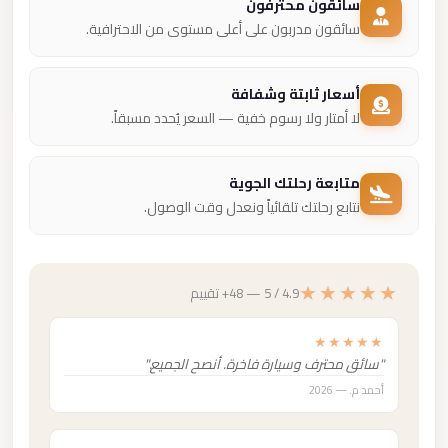
سائقون محترفون
سائقون مدربون على أعلى مستوى من الاحترافية.
أسعار ثابتة وشفافة
لا أمتار ولا رسوم خفية — السعر يُحدد مسبقاً.
متابعة رحلتك الجوية
نتابع رحلتك تلقائياً ونعدل وقت الوصول.
★★★★★
4.9 / 5 — 48+ تقييم
★★★★★
"سائق محترف وسيارة فاخرة. أنصح الجميع."
أحمد م. — 2026