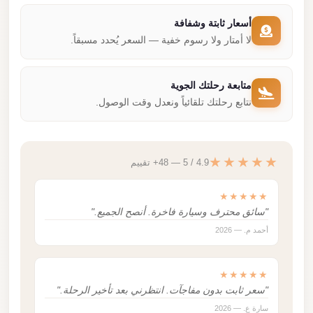
أسعار ثابتة وشفافة
لا أمتار ولا رسوم خفية — السعر يُحدد مسبقاً.
متابعة رحلتك الجوية
نتابع رحلتك تلقائياً ونعدل وقت الوصول.
★★★★★
4.9 / 5 — 48+ تقييم
★★★★★
"سائق محترف وسيارة فاخرة. أنصح الجميع."
أحمد م. — 2026
★★★★★
"سعر ثابت بدون مفاجآت. انتظرني بعد تأخير الرحلة."
سارة ع. — 2026