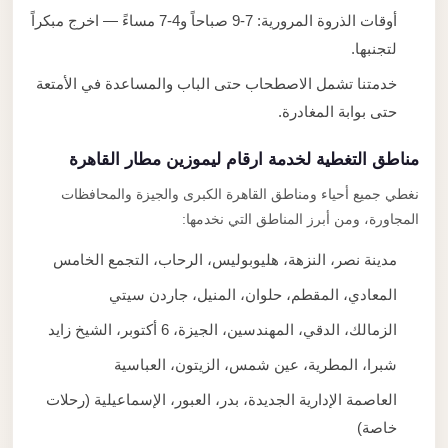
أوقات الذروة المرورية: 7-9 صباحاً و4-7 مساءً — اخرج مبكراً
لتجنبها.
خدمتنا تشمل الاصطحاب حتى الباب والمساعدة في الأمتعة
حتى بوابة المغادرة.
مناطق التغطية لخدمة ارقام ليموزين مطار القاهرة
نغطي جميع أحياء ومناطق القاهرة الكبرى والجيزة والمحافظات
المجاورة، ومن أبرز المناطق التي نخدمها:
مدينة نصر، النزهة، هليوبوليس، الرحاب، التجمع الخامس
المعادي، المقطم، حلوان، المنيل، جاردن سيتي
الزمالك، الدقي، المهندسين، الجيزة، 6 أكتوبر، الشيخ زايد
شبرا، المطرية، عين شمس، الزيتون، العباسية
العاصمة الإدارية الجديدة، بدر، العبور، الإسماعيلية (رحلات
خاصة)