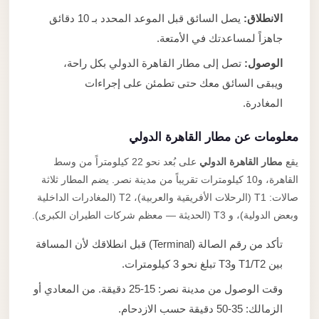
الانطلاق:
يصل السائق قبل الموعد المحدد بـ 10 دقائق
جاهزاً لمساعدتك في الأمتعة.
الوصول:
تصل إلى مطار القاهرة الدولي بكل راحة،
ويبقى السائق معك حتى تطمئن على إجراءات
المغادرة.
معلومات عن مطار القاهرة الدولي
يقع
مطار القاهرة الدولي
على بُعد نحو 22 كيلومتراً من وسط
القاهرة، و10 كيلومترات تقريباً من مدينة نصر. يضم المطار ثلاثة
صالات: T1 (الرحلات الأفريقية والعربية)، T2 (المغادرات الداخلية
وبعض الدولية)، و T3 (الحديثة — معظم شركات الطيران الكبرى).
تأكد من رقم الصالة (Terminal) قبل انطلاقك لأن المسافة
بين T1/T2 وT3 تبلغ نحو 3 كيلومترات.
وقت الوصول من مدينة نصر: 15-25 دقيقة. من المعادي أو
الزمالك: 35-50 دقيقة حسب الازدحام.