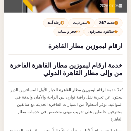
تصل بنا
2026-07-05
احجز الآن
خدمة 24/7
سعر ثابت
رحلة آمنة
سائقون محترفون
حجز واتساب
ارقام ليموزين مطار القاهرة
خدمة ارقام ليموزين مطار القاهرة الفاخرة
من وإلى مطار القاهرة الدولي
تُعدّ خدمة
ارقام ليموزين مطار القاهرة
الخيار الأول للمسافرين الذين
يبحثون عن تجربة نقل راقية توازن بين الراحة والأمان والدقة في
المواعيد. نوفر أسطولاً من السيارات الفاخرة الحديثة مع سائقين
محترفين حاصلين على تدريب مهني متخصص في خدمات مطار
القاهرة.
سواء كنت مسافراً لأول مرة أو عميلاً دائماً، نضمن لك نفس المستوى