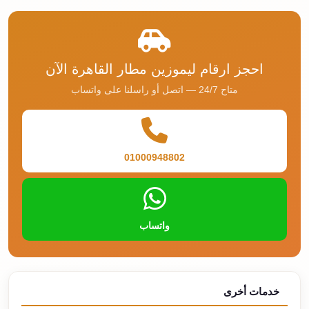
احجز ارقام ليموزين مطار القاهرة الآن
متاح 24/7 — اتصل أو راسلنا على واتساب
01000948802
واتساب
خدمات أخرى