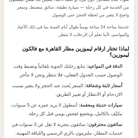
من الخدمة في كل رحلة — سيارة نظيفة، سائق منضبط، وسعر
واضح لا يتغير من لحظة الحجز حتى الوصول.
خدمتنا متاحة 24 ساعة يومياً طوال أيام السنة بما في ذلك الأعياد
والمواسم، لأننا نعلم أن الرحلات لا تنتظر.
لماذا تختار ارقام ليموزين مطار القاهرة مع فالكون
ليموزين؟
الدقة في المواعيد:
نتابع رحلتك الجوية تلقائياً ونضبط وقت
الوصول حسب الجدول الفعلي، فلا تنتظر ونحن لا نتأخر.
أسعار ثابتة وشفافة:
السعر يُحدد عند الحجز ولا يتغير بسبب
الازدحام أو الانتظار أو تغيير الطريق.
سيارات حديثة ومعقمة:
أسطول لا يزيد عمره عن 5 سنوات،
مكيّف بالكامل، ويخضع لفحص يومي قبل كل رحلة.
سائقون محترفون:
سائقون بتجربة لا تقل عن 3 سنوات في
خدمات المطار، ملتزمون بالزي الرسمي واللياقة المهنية.