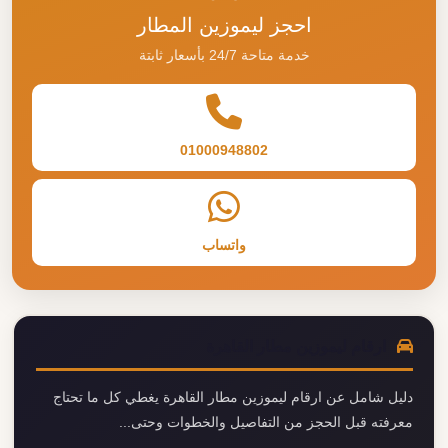
احجز ليموزين المطار
خدمة متاحة 24/7 بأسعار ثابتة
01000948802
واتساب
ارقام ليموزين مطار القاهرة
دليل شامل عن ارقام ليموزين مطار القاهرة يغطي كل ما تحتاج
معرفته قبل الحجز من التفاصيل والخطوات وحتى...