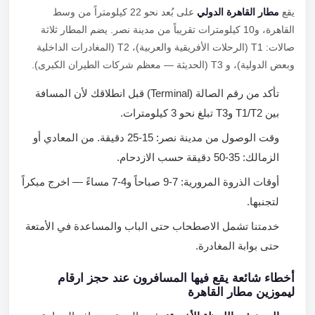
يقع
مطار القاهرة الدولي
على بُعد نحو 22 كيلومتراً من وسط
القاهرة، و10 كيلومترات تقريباً من مدينة نصر. يضم المطار ثلاثة
صالات: T1 (الرحلات الأفريقية والعربية)، T2 (المغادرات الداخلية
وبعض الدولية)، و T3 (الحديثة — معظم شركات الطيران الكبرى).
تأكد من رقم الصالة (Terminal) قبل انطلاقك لأن المسافة
بين T1/T2 وT3 تبلغ نحو 3 كيلومترات.
وقت الوصول من مدينة نصر: 15-25 دقيقة. من المعادي أو
الزمالك: 35-50 دقيقة حسب الازدحام.
أوقات الذروة المرورية: 7-9 صباحاً و4-7 مساءً — اخرج مبكراً
لتجنبها.
خدمتنا تشمل الاصطحاب حتى الباب والمساعدة في الأمتعة
حتى بوابة المغادرة.
أخطاء شائعة يقع فيها المسافرون عند حجز ارقام
ليموزين مطار القاهرة