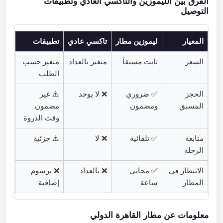
الفرق بين الليموزين والتاكسي العادي وتطبيقات
التوصيل
المعيار
ليموزين مطار
تاكسي عادي
تطبيقات
السعر
ثابت مسبقاً
متغير بالعداد
متغير حسب
الطلب
الحجز
✅ ضروري
❌ لا يوجد
⚠️ غير
المسبق
ومضمون
مضمون
وقت الذروة
متابعة
✅ تلقائية
❌ لا
⚠️ جزئية
الرحلة
الانتظار في
✅ مجاني
❌ بالعداد
❌ برسوم
المطار
ساعة
إضافية
معلومات عن مطار القاهرة الدولي