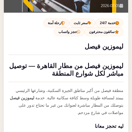
تصل بنا
2026-07-05
احجز الآن
خدمة 24/7
سعر ثابت
رحلة آمنة
سائقون محترفون
حجز واتساب
ليموزين فيصل
ليموزين فيصل من مطار القاهرة — توصيل
مباشر لكل شوارع المنطقة
منطقة فيصل من أكبر مناطق الجيزة السكنية، وشارعها الرئيسي
بيمتد لمسافة طويلة وسط كثافة سكانية عالية. خدمة
ليموزين فيصل
بتوصلك من المطار مباشرة لعنوانك من غير ما تحتاج تدور على
مواصلات في شارع مزدحم.
ليه تحجز معانا