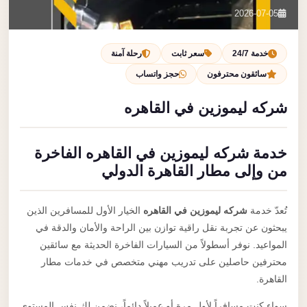
تصل بنا
2026-07-05
احجز الآن
خدمة 24/7
سعر ثابت
رحلة آمنة
سائقون محترفون
حجز واتساب
شركه ليموزين في القاهره
خدمة شركه ليموزين في القاهره الفاخرة
من وإلى مطار القاهرة الدولي
تُعدّ خدمة
شركه ليموزين في القاهره
الخيار الأول للمسافرين الذين
يبحثون عن تجربة نقل راقية توازن بين الراحة والأمان والدقة في
المواعيد. نوفر أسطولاً من السيارات الفاخرة الحديثة مع سائقين
محترفين حاصلين على تدريب مهني متخصص في خدمات مطار
القاهرة.
سواء كنت مسافراً لأول مرة أو عميلاً دائماً، نضمن لك نفس المستوى