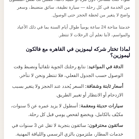
من الخدمة في كل رحلة — سيارة نظيفة، سائق منضبط، وسعر
واضح لا يتغير من لحظة الحجز حتى الوصول.
خدمتنا متاحة 24 ساعة يومياً طوال أيام السنة بما في ذلك الأعياد
والمواسم، لأننا نعلم أن الرحلات لا تنتظر.
لماذا تختار شركه ليموزين في القاهره مع فالكون
ليموزين؟
الدقة في المواعيد:
نتابع رحلتك الجوية تلقائياً ونضبط وقت
الوصول حسب الجدول الفعلي، فلا تنتظر ونحن لا نتأخر.
أسعار ثابتة وشفافة:
السعر يُحدد عند الحجز ولا يتغير بسبب
الازدحام أو الانتظار أو تغيير الطريق.
سيارات حديثة ومعقمة:
أسطول لا يزيد عمره عن 5 سنوات،
مكيّف بالكامل، ويخضع لفحص يومي قبل كل رحلة.
سائقون محترفون:
سائقون بتجربة لا تقل عن 3 سنوات في
خدمات المطار، ملتزمون بالزي الرسمي واللياقة المهنية.