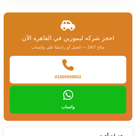
احجز شركه ليموزين في القاهره الآن
متاح 24/7 — اتصل أو راسلنا على واتساب
01000948802
واتساب
خدمات أخرى