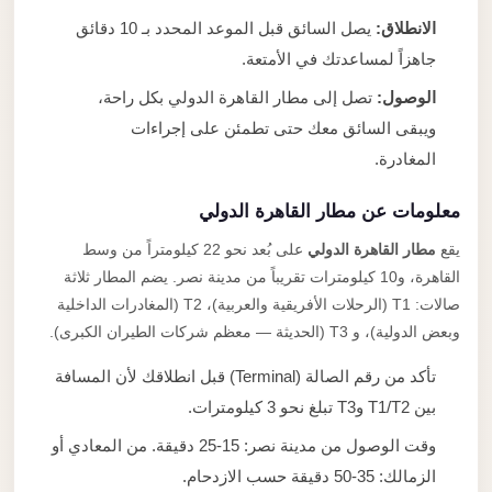
الانطلاق:
يصل السائق قبل الموعد المحدد بـ 10 دقائق
جاهزاً لمساعدتك في الأمتعة.
الوصول:
تصل إلى مطار القاهرة الدولي بكل راحة،
ويبقى السائق معك حتى تطمئن على إجراءات
المغادرة.
معلومات عن مطار القاهرة الدولي
يقع
مطار القاهرة الدولي
على بُعد نحو 22 كيلومتراً من وسط
القاهرة، و10 كيلومترات تقريباً من مدينة نصر. يضم المطار ثلاثة
صالات: T1 (الرحلات الأفريقية والعربية)، T2 (المغادرات الداخلية
وبعض الدولية)، و T3 (الحديثة — معظم شركات الطيران الكبرى).
تأكد من رقم الصالة (Terminal) قبل انطلاقك لأن المسافة
بين T1/T2 وT3 تبلغ نحو 3 كيلومترات.
وقت الوصول من مدينة نصر: 15-25 دقيقة. من المعادي أو
الزمالك: 35-50 دقيقة حسب الازدحام.