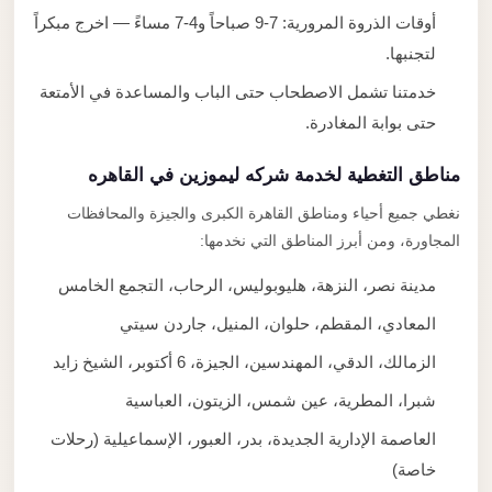
أوقات الذروة المرورية: 7-9 صباحاً و4-7 مساءً — اخرج مبكراً
لتجنبها.
خدمتنا تشمل الاصطحاب حتى الباب والمساعدة في الأمتعة
حتى بوابة المغادرة.
مناطق التغطية لخدمة شركه ليموزين في القاهره
نغطي جميع أحياء ومناطق القاهرة الكبرى والجيزة والمحافظات
المجاورة، ومن أبرز المناطق التي نخدمها:
مدينة نصر، النزهة، هليوبوليس، الرحاب، التجمع الخامس
المعادي، المقطم، حلوان، المنيل، جاردن سيتي
الزمالك، الدقي، المهندسين، الجيزة، 6 أكتوبر، الشيخ زايد
شبرا، المطرية، عين شمس، الزيتون، العباسية
العاصمة الإدارية الجديدة، بدر، العبور، الإسماعيلية (رحلات
خاصة)