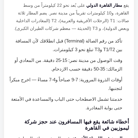
يقع
مطار القاهرة الدولي
على بُعد نحو 22 كيلومتراً من وسط
القاهرة، و10 كيلومترات تقريباً من مدينة نصر. يضم المطار ثلاثة
صالات: T1 (الرحلات الأفريقية والعربية)، T2 (المغادرات الداخلية
وبعض الدولية)، و T3 (الحديثة — معظم شركات الطيران الكبرى).
تأكد من رقم الصالة (Terminal) قبل انطلاقك لأن المسافة
بين T1/T2 وT3 تبلغ نحو 3 كيلومترات.
وقت الوصول من مدينة نصر: 15-25 دقيقة. من المعادي أو
الزمالك: 35-50 دقيقة حسب الازدحام.
أوقات الذروة المرورية: 7-9 صباحاً و4-7 مساءً — اخرج مبكراً
لتجنبها.
خدمتنا تشمل الاصطحاب حتى الباب والمساعدة في الأمتعة
حتى بوابة المغادرة.
أخطاء شائعة يقع فيها المسافرون عند حجز شركة
ليموزيين في القاهرة