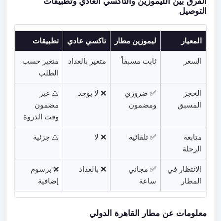
الفرق بين الليموزين والتاكسي العادي وتطبيقات
التوصيل
المعيار
ليموزين مطار
تاكسي عادي
تطبيقات
السعر
ثابت مسبقاً
متغير بالعداد
متغير حسب
الطلب
الحجز
✅ ضروري
❌ لا يوجد
⚠️ غير
المسبق
ومضمون
مضمون
وقت الذروة
متابعة
✅ تلقائية
❌ لا
⚠️ جزئية
الرحلة
الانتظار في
✅ مجاني
❌ بالعداد
❌ برسوم
المطار
ساعة
إضافية
معلومات عن مطار القاهرة الدولي